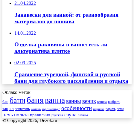
21.04.2022
Занавески для ванной: от разнообразия
материалов до пошива
14.01.2022
Отделка раковины в ванне: есть ли
альтернатива плитке
02.09.2025
Сравнение турецкой, финской и русской
бани для глубокого расслабления и отдыха
Облако меток
баня
ванна
бани
ванны
веник
бан
веника
выбрать
особенности
запрет
запретить
печи
парить
камень
коронавирус
парилка
печь
сауна
польза
правильно
сауны
русская
© Copyright 2026, Dezok.ru