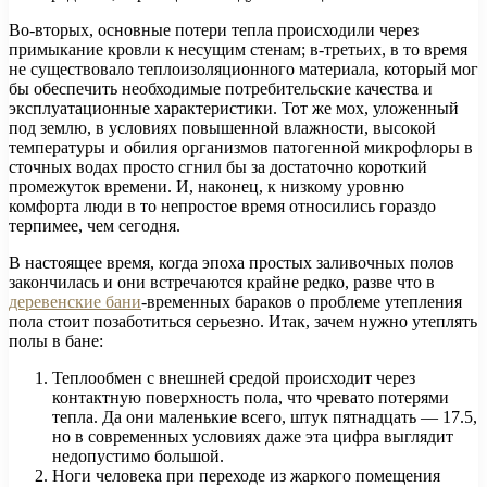
Во-вторых, основные потери тепла происходили через
примыкание кровли к несущим стенам; в-третьих, в то время
не существовало теплоизоляционного материала, который мог
бы обеспечить необходимые потребительские качества и
эксплуатационные характеристики. Тот же мох, уложенный
под землю, в условиях повышенной влажности, высокой
температуры и обилия организмов патогенной микрофлоры в
сточных водах просто сгнил бы за достаточно короткий
промежуток времени. И, наконец, к низкому уровню
комфорта люди в то непростое время относились гораздо
терпимее, чем сегодня.
В настоящее время, когда эпоха простых заливочных полов
закончилась и они встречаются крайне редко, разве что в
деревенские бани
-временных бараков о проблеме утепления
пола стоит позаботиться серьезно. Итак, зачем нужно утеплять
полы в бане:
Теплообмен с внешней средой происходит через
контактную поверхность пола, что чревато потерями
тепла. Да они маленькие всего, штук пятнадцать — 17.5,
но в современных условиях даже эта цифра выглядит
недопустимо большой.
Ноги человека при переходе из жаркого помещения