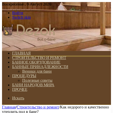
Воскресенье , 9 Август 2026
Войти
Switch skin
ГЛАВНАЯ
СТРОИТЕЛЬСТВО И РЕМОНТ
БАННОЕ ОБОРУДОВАНИЕ
БАННЫЕ ПРИНАДЛЕЖНОСТИ
Веники для бани
ПРОЦЕДУРЫ
Полезные советы
БАНИ НАРОДОВ МИРА
ПРОЧЕЕ
Искать
Главная
/
Строительство и ремонт
/
Как недорого и качественно
утеплить пол в бане?