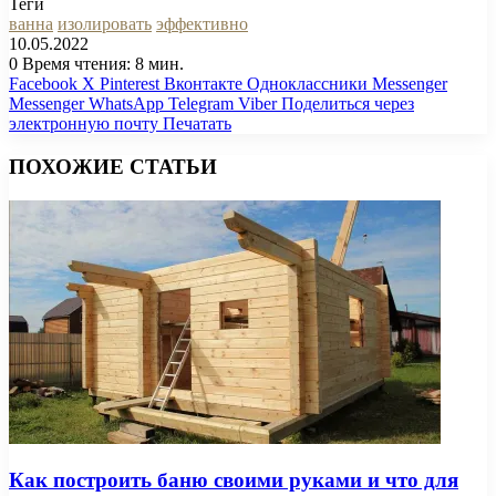
Теги
ванна
изолировать
эффективно
10.05.2022
0
Время чтения: 8 мин.
Facebook
X
Pinterest
Вконтакте
Одноклассники
Messenger
Messenger
WhatsApp
Telegram
Viber
Поделиться через
электронную почту
Печатать
ПОХОЖИЕ СТАТЬИ
Как построить баню своими руками и что для