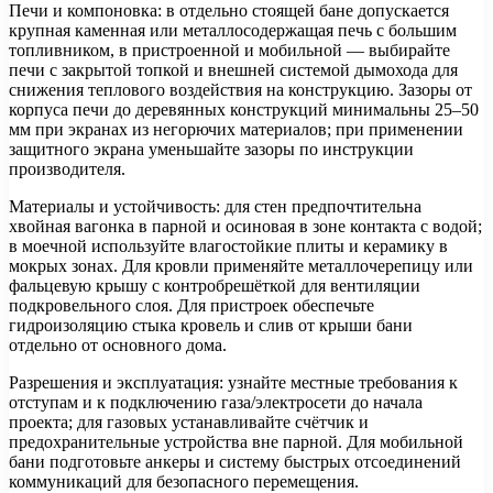
Печи и компоновка: в отдельно стоящей бане допускается
крупная каменная или металлосодержащая печь с большим
топливником, в пристроенной и мобильной — выбирайте
печи с закрытой топкой и внешней системой дымохода для
снижения теплового воздействия на конструкцию. Зазоры от
корпуса печи до деревянных конструкций минимальны 25–50
мм при экранах из негорючих материалов; при применении
защитного экрана уменьшайте зазоры по инструкции
производителя.
Материалы и устойчивость: для стен предпочтительна
хвойная вагонка в парной и осиновая в зоне контакта с водой;
в моечной используйте влагостойкие плиты и керамику в
мокрых зонах. Для кровли применяйте металлочерепицу или
фальцевую крышу с контробрешёткой для вентиляции
подкровельного слоя. Для пристроек обеспечьте
гидроизоляцию стыка кровель и слив от крыши бани
отдельно от основного дома.
Разрешения и эксплуатация: узнайте местные требования к
отступам и к подключению газа/электросети до начала
проекта; для газовых устанавливайте счётчик и
предохранительные устройства вне парной. Для мобильной
бани подготовьте анкеры и систему быстрых отсоединений
коммуникаций для безопасного перемещения.