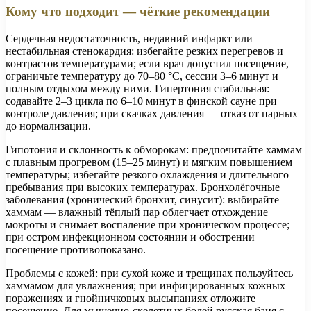
Кому что подходит — чёткие рекомендации
Сердечная недостаточность, недавний инфаркт или
нестабильная стенокардия: избегайте резких перегревов и
контрастов температурами; если врач допустил посещение,
ограничьте температуру до 70–80 °C, сессии 3–6 минут и
полным отдыхом между ними. Гипертония стабильная:
содавайте 2–3 цикла по 6–10 минут в финской сауне при
контроле давления; при скачках давления — отказ от парных
до нормализации.
Гипотония и склонность к обморокам: предпочитайте хаммам
с плавным прогревом (15–25 минут) и мягким повышением
температуры; избегайте резкого охлаждения и длительного
пребывания при высоких температурах. Бронхолёгочные
заболевания (хронический бронхит, синусит): выбирайте
хаммам — влажный тёплый пар облегчает отхождение
мокроты и снимает воспаление при хроническом процессе;
при остром инфекционном состоянии и обострении
посещение противопоказано.
Проблемы с кожей: при сухой коже и трещинах пользуйтесь
хаммамом для увлажнения; при инфицированных кожных
поражениях и гнойничковых высыпаниях отложите
посещение. Для мышечно-скелетных болей русская баня с