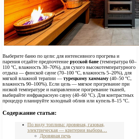
Выберите баню по цели: для интенсивного прогрева и
парения отдайте предпочтение
русской бане
(температура 60–
110 °C, влажность 30–70%), для сухого высокотемпературного
отдыха — финской сауне (70–100 °C, влажность 5–20%), для
мягкой влажной терапии —
турецкому хаммаму
(40–50 °C,
влажность 90–100%). Если цель — мягкое прогревание при
низкой температуре и направленное прогревание тканей,
выбирайте инфракрасную сауну (40–60 °C). Для контрастных
процедур планируйте холодный облив или купель 8–15 °C.
Содержание статьи:
По виду топлива: дровяная, газовая,
электрическая — критерии выбора…
Дровяная печь