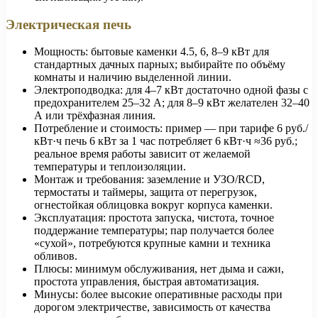
Электрическая печь
Мощность: бытовые каменки 4.5, 6, 8–9 кВт для
стандартных дачных парных; выбирайте по объёму
комнаты и наличию выделенной линии.
Электроподводка: для 4–7 кВт достаточно одной фазы с
предохранителем 25–32 А; для 8–9 кВт желателен 32–40
А или трёхфазная линия.
Потребление и стоимость: пример — при тарифе 6 руб./
кВт·ч печь 6 кВт за 1 час потребляет 6 кВт·ч ≈36 руб.;
реальное время работы зависит от желаемой
температуры и теплоизоляции.
Монтаж и требования: заземление и УЗО/RCD,
термостаты и таймеры, защита от перегрузок,
огнестойкая облицовка вокруг корпуса каменки.
Эксплуатация: простота запуска, чистота, точное
поддержание температуры; пар получается более
«сухой», потребуются крупные камни и техника
обливов.
Плюсы: минимум обслуживания, нет дыма и сажи,
простота управления, быстрая автоматизация.
Минусы: более высокие оперативные расходы при
дорогом электричестве, зависимость от качества