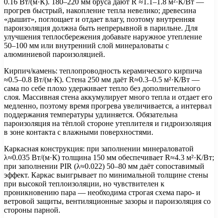
0.16 Вт/(м·К). 180–220 мм бруса дают R ≈1.1–1.8 м²·К/Вт —
прогрев быстрый, накопление тепла невелико; древесина
«дышит», поглощает и отдает влагу, поэтому внутренняя
пароизоляция должна быть непрерывной в парильне. Для
улучшения теплосбережения добавьте наружное утепление
50–100 мм или внутренний слой минераловаты с
алюминиевой пароизоляцией.
Кирпич/камень: теплопроводность керамического кирпича
≈0.5–0.8 Вт/(м·К). Стена 250 мм даёт R≈0.3–0.5 м²·К/Вт —
сама по себе плохо удерживает тепло без дополнительного
слоя. Массивная стена аккумулирует много тепла и отдает его
медленно, поэтому время прогрева увеличивается, а интервал
поддержания температуры удлиняется. Обязательна
пароизоляция на тёплой стороне утеплителя и гидроизоляция
в зоне контакта с влажными поверхностями.
Каркасная конструкция: при заполнении минераловатой
λ≈0.035 Вт/(м·К) толщина 150 мм обеспечивает R≈4.3 м²·К/Вт;
при заполнении PIR (λ≈0.022) 50–80 мм даёт сопоставимый
эффект. Каркас выигрывает по минимальной толщине стены
при высокой теплоизоляции, но чувствителен к
проникновению пара — необходима строгая схема паро- и
ветровой защиты, вентиляционные зазоры и пароизоляция со
стороны парной.