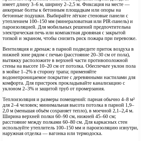
имеет длину 3–6 м, ширину 2–2,5 м. Фиксация на месте —
анкерные болты к бетонным площадкам или опоры на
бетонные подушки. Выбирайте лёгкие стеновые панели с
утеплением 100–150 мм (минераловатная или PIR-панель) и
пароизоляцией. Для мобильных решений предпочтительна
электрическая печь или компактная дровяная с закрытой
топкой и экраном, чтобы снизить риск пожара при перевозке.
Вентиляция и дренаж: в парной подведите приток воздуха в
нижней зоне рядом с печью (расстояние 20–30 см от пола),
вытяжку расположите в верхней части противоположной
стены на высоте 10–20 см от потолка. Обеспечьте уклон пола
в мойке 1–2% в сторону трапа; применяйте
водонепроницаемое покрытие с деревянными настилами для
комфорта. Для пристроек прокладывайте канализацию с
уклоном 2–3% и защитой труб от промерзания.
Теплоизоляция и размеры помещений: парная обычно 4–8 м²
для 2–4 человек; минимальная высота потолка в парной 1,9–
2,0 м (меньшая объём сохраняет тепло), в моечной 2,1–2,4 м.
Ширина верхней полки 60–90 см, нижней 45–60 см;
расстояние между полками 60–80 см. Для каркасных стен
используйте утеплитель 100–150 мм и пароизоляцию изнутри,
наружная отделка — вагонка или термодоска.