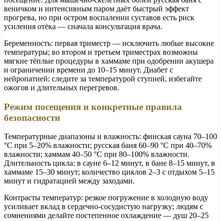
веничком и интенсивным паром даёт быстрый эффект
прогрева, но при остром воспалении суставов есть риск
усиления отёка — сначала консультация врача.
Беременность: первая триместр — исключить любые высокие
температуры; во втором и третьем триместрах возможны
мягкие тёплые процедуры в хаммаме при одобрении акушера
и ограничении времени до 10–15 минут. Диабет с
нейропатией: следите за температурой ступней, избегайте
ожогов и длительных перегревов.
Режим посещения и конкретные правила
безопасности
Температурные диапазоны и влажность: финская сауна 70–100
°C при 5–20% влажности; русская баня 60–90 °C при 40–70%
влажности; хаммам 40–50 °C при 80–100% влажности.
Длительность цикла: в сауне 6–12 минут, в бане 8–15 минут, в
хаммаме 15–30 минут; количество циклов 2–3 с отдыхом 5–15
минут и гидратацией между заходами.
Контрасты температур: резкое погружение в холодную воду
усиливает вклад в сердечно-сосудистую нагрузку; людям с
сомнениями делайте постепенное охлаждение — душ 20–25