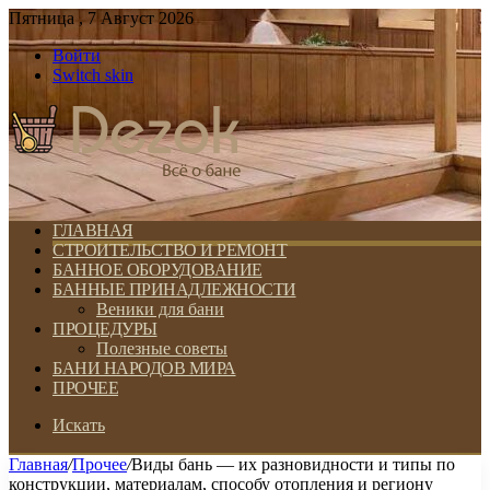
Пятница , 7 Август 2026
Войти
Switch skin
ГЛАВНАЯ
СТРОИТЕЛЬСТВО И РЕМОНТ
БАННОЕ ОБОРУДОВАНИЕ
БАННЫЕ ПРИНАДЛЕЖНОСТИ
Веники для бани
ПРОЦЕДУРЫ
Полезные советы
БАНИ НАРОДОВ МИРА
ПРОЧЕЕ
Искать
Главная
/
Прочее
/
Виды бань — их разновидности и типы по
конструкции, материалам, способу отопления и региону