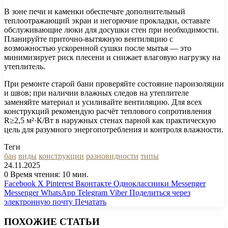
В зоне печи и каменки обеспечьте дополнительный
теплоотражающий экран и негорючие прокладки, оставьте
обслуживающие люки для досушки стен при необходимости.
Планируйте приточно-вытяжную вентиляцию с
возможностью ускоренной сушки после мытья — это
минимизирует риск плесени и снижает влаговую нагрузку на
утеплитель.
При ремонте старой бани проверяйте состояние пароизоляции
и швов; при наличии влажных следов на утеплителе
заменяйте материал и усиливайте вентиляцию. Для всех
конструкций рекомендую расчёт теплового сопротивления
R≥2,5 м²·К/Вт в наружных стенах парной как практическую
цель для разумного энергопотребления и контроля влажности.
Теги
бан
виды
конструкции
разновидности
типы
24.11.2025
0
Время чтения: 10 мин.
Facebook
X
Pinterest
Вконтакте
Одноклассники
Messenger
Messenger
WhatsApp
Telegram
Viber
Поделиться через
электронную почту
Печатать
ПОХОЖИЕ СТАТЬИ