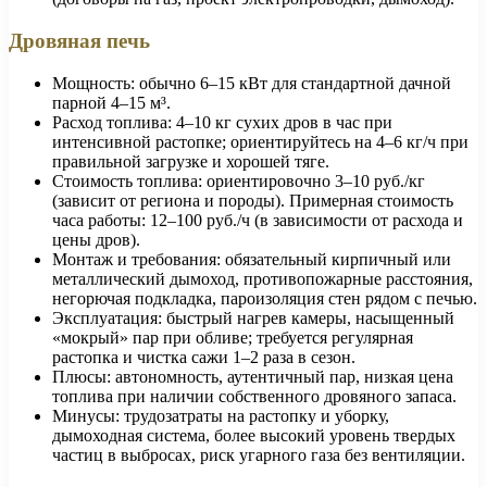
Дровяная печь
Мощность: обычно 6–15 кВт для стандартной дачной
парной 4–15 м³.
Расход топлива: 4–10 кг сухих дров в час при
интенсивной растопке; ориентируйтесь на 4–6 кг/ч при
правильной загрузке и хорошей тяге.
Стоимость топлива: ориентировочно 3–10 руб./кг
(зависит от региона и породы). Примерная стоимость
часа работы: 12–100 руб./ч (в зависимости от расхода и
цены дров).
Монтаж и требования: обязательный кирпичный или
металлический дымоход, противопожарные расстояния,
негорючая подкладка, пароизоляция стен рядом с печью.
Эксплуатация: быстрый нагрев камеры, насыщенный
«мокрый» пар при обливе; требуется регулярная
растопка и чистка сажи 1–2 раза в сезон.
Плюсы: автономность, аутентичный пар, низкая цена
топлива при наличии собственного дровяного запаса.
Минусы: трудозатраты на растопку и уборку,
дымоходная система, более высокий уровень твердых
частиц в выбросах, риск угарного газа без вентиляции.