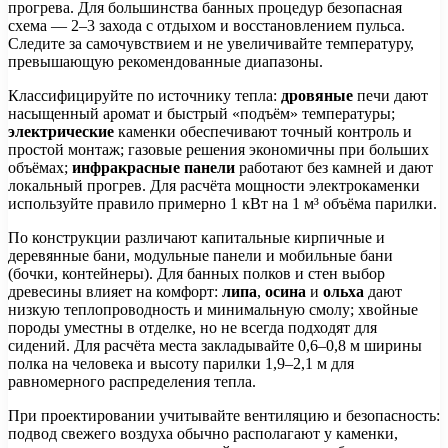
прогрева. Для большинства банных процедур безопасная
схема — 2–3 захода с отдыхом и восстановлением пульса.
Следите за самочувствием и не увеличивайте температуру,
превышающую рекомендованные диапазоны.
Классифицируйте по источнику тепла:
дровяные
печи дают
насыщенный аромат и быстрый «подъём» температуры;
электрические
каменки обеспечивают точный контроль и
простой монтаж; газовые решения экономичны при больших
объёмах;
инфракрасные панели
работают без камней и дают
локальный прогрев. Для расчёта мощности электрокаменки
используйте правило примерно 1 кВт на 1 м³ объёма парилки.
По конструкции различают капитальные кирпичные и
деревянные бани, модульные панели и мобильные бани
(бочки, контейнеры). Для банных полков и стен выбор
древесины влияет на комфорт:
липа
,
осина
и
ольха
дают
низкую теплопроводность и минимальную смолу; хвойные
породы уместны в отделке, но не всегда подходят для
сидений. Для расчёта места закладывайте 0,6–0,8 м ширины
полка на человека и высоту парилки 1,9–2,1 м для
равномерного распределения тепла.
При проектировании учитывайте вентиляцию и безопасность:
подвод свежего воздуха обычно располагают у каменки,