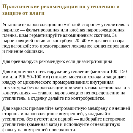
Практические рекомендации по утеплению и
защите от влаги
Установите пароизоляцию по «тёплой стороне» утеплителя: в
парилке — фольгированная или клеёная пароизоляционная
плёнка, швы герметизируйте алюминиевым скотчем. За
пароизоляцией оставьте контрбрус 20–40 мм для вентзазора
под вагонкой; это предотвращает локальное конденсирование
и гниение обшивки.
Для бревна/бруса рекомендую: если диаметр/толщина
Для кирпичных стен: наружное утепление (минвата 100–150
мм или PIR 50–100 мм) снижает мостики холода и защищает
кладку от циклического промораживания; внутренняя
штукатурка без пароизоляции приведёт к накоплению влаги в
конструкциях — ставьте пароизоляцию непосредственно на
утеплитель, а отделку делайте по контробрешётке.
Для каркаса: применяйте ветрозащитную мембрану с внешней
стороны и пароизоляцию с внутренней, укладывайте
утеплитель без пустот; для парной — выбирайте негорючие
утеплители (каменная вата) и используйте огнезащитную
фольгу на внутренней поверхности.