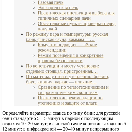
Газовая печь
Электрическая печь
Практическая инструкция выбора для
типичных сценариев дачи
Обязательные пункты проверки перед
покупкой
По режиму пара и температуры: русская
баня, финская сауна, хаммам —…
Кому что подходит — чёткие
рекомендации
Режим посещения и конкретные
правила безопасности
По конструкции и месту установки:
отдельно стоящая, пристроенная,…
По материалу стен и утеплению: бревно,
брус, кирпич, каркас — влияние…
Сравнение по теплотехническим и
гигроскопическим свойствам
Практические рекомендации по
утеплению и защите от влаги
Определяйте параметры сеанса по типу бани: для русской
бани стандартно 5–15 минут в парной с последующим
отдыхом 10–20 минут; в финской сауне короткие заходы по 5–
12 минут; в инфракрасной — 20–40 минут непрерывного