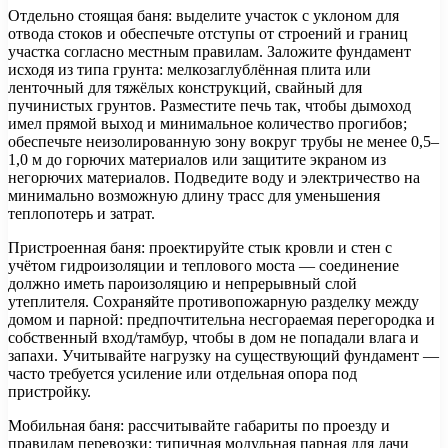
Отдельно стоящая баня: выделите участок с уклоном для
отвода стоков и обеспечьте отступы от строений и границ
участка согласно местным правилам. Заложите фундамент
исходя из типа грунта: мелкозаглублённая плита или
ленточный для тяжёлых конструкций, свайный для
пучинистых грунтов. Разместите печь так, чтобы дымоход
имел прямой выход и минимальное количество прогибов;
обеспечьте неизолированную зону вокруг трубы не менее 0,5–
1,0 м до горючих материалов или защитите экраном из
негорючих материалов. Подведите воду и электричество на
минимально возможную длину трасс для уменьшения
теплопотерь и затрат.
Пристроенная баня: проектируйте стык кровли и стен с
учётом гидроизоляции и теплового моста — соединение
должно иметь пароизоляцию и непрерывный слой
утеплителя. Сохраняйте противопожарную разделку между
домом и парной: предпочтительна несгораемая перегородка и
собственный вход/тамбур, чтобы в дом не попадали влага и
запахи. Учитывайте нагрузку на существующий фундамент —
часто требуется усиление или отдельная опора под
пристройку.
Мобильная баня: рассчитывайте габариты по проезду и
правилам перевозки; типичная модульная парная для дачи