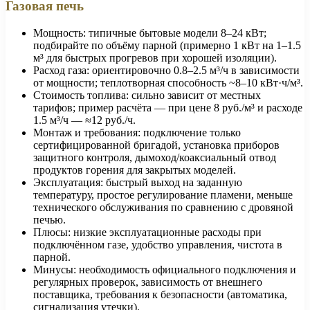
Газовая печь
Мощность: типичные бытовые модели 8–24 кВт;
подбирайте по объёму парной (примерно 1 кВт на 1–1.5
м³ для быстрых прогревов при хорошей изоляции).
Расход газа: ориентировочно 0.8–2.5 м³/ч в зависимости
от мощности; теплотворная способность ~8–10 кВт·ч/м³.
Стоимость топлива: сильно зависит от местных
тарифов; пример расчёта — при цене 8 руб./м³ и расходе
1.5 м³/ч — ≈12 руб./ч.
Монтаж и требования: подключение только
сертифицированной бригадой, установка приборов
защитного контроля, дымоход/коаксиальный отвод
продуктов горения для закрытых моделей.
Эксплуатация: быстрый выход на заданную
температуру, простое регулирование пламени, меньше
технического обслуживания по сравнению с дровяной
печью.
Плюсы: низкие эксплуатационные расходы при
подключённом газе, удобство управления, чистота в
парной.
Минусы: необходимость официального подключения и
регулярных проверок, зависимость от внешнего
поставщика, требования к безопасности (автоматика,
сигнализация утечки).