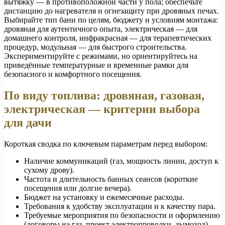
вытяжку — в противоположной части у пола; обеспечьте
дистанцию до нагревателя и огнезащиту при дровяных печах.
Выбирайте тип бани по целям, бюджету и условиям монтажа:
дровяная для аутентичного опыта, электрическая — для
домашнего контроля, инфракрасная — для терапевтических
процедур, модульная — для быстрого строительства.
Экспериментируйте с режимами, но ориентируйтесь на
приведённые температурные и временные рамки для
безопасного и комфортного посещения.
По виду топлива: дровяная, газовая,
электрическая — критерии выбора
для дачи
Короткая сводка по ключевым параметрам перед выбором:
Наличие коммуникаций (газ, мощность линии, доступ к
сухому дрову).
Частота и длительность банных сеансов (короткие
посещения или долгие вечера).
Бюджет на установку и ежемесячные расходы.
Требования к удобству эксплуатации и к качеству пара.
Требуемые мероприятия по безопасности и оформлению
(договоры на газ, проект электропроводки, дымоход).