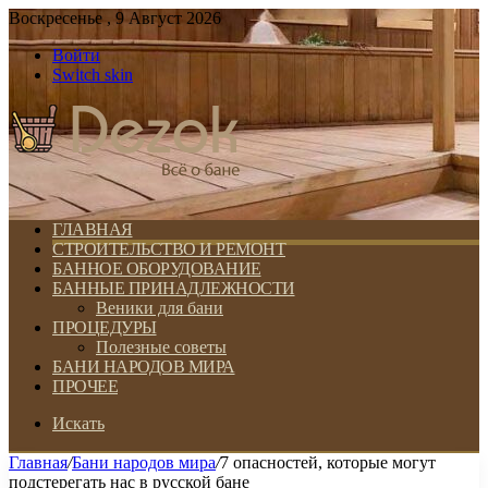
Воскресенье , 9 Август 2026
Войти
Switch skin
ГЛАВНАЯ
СТРОИТЕЛЬСТВО И РЕМОНТ
БАННОЕ ОБОРУДОВАНИЕ
БАННЫЕ ПРИНАДЛЕЖНОСТИ
Веники для бани
ПРОЦЕДУРЫ
Полезные советы
БАНИ НАРОДОВ МИРА
ПРОЧЕЕ
Искать
Главная
/
Бани народов мира
/
7 опасностей, которые могут
подстерегать нас в русской бане