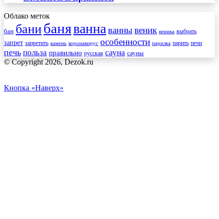
Облако меток
баня
ванна
бани
ванны
веник
бан
веника
выбрать
особенности
запрет
запретить
печи
парить
камень
коронавирус
парилка
печь
сауна
польза
правильно
сауны
русская
© Copyright 2026, Dezok.ru
Кнопка «Наверх»