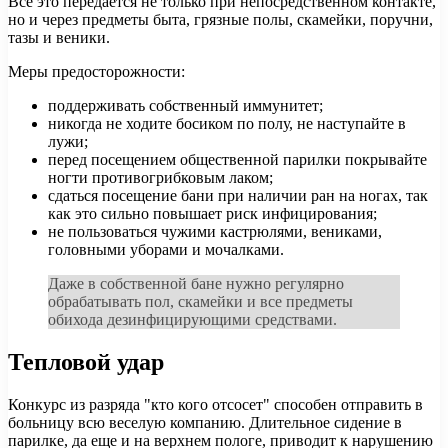
Все это передается не только при непосредственном контакте,
но и через предметы быта, грязные полы, скамейки, поручни,
тазы и веники.
Меры предосторожности:
поддерживать собственный иммунитет;
никогда не ходите босиком по полу, не наступайте в
лужи;
перед посещением общественной парилки покрывайте
ногти противогрибковым лаком;
сдаться посещение бани при наличии ран на ногах, так
как это сильно повышает риск инфицирования;
не пользоваться чужими кастрюлями, вениками,
головными уборами и мочалками.
Даже в собственной бане нужно регулярно
обрабатывать пол, скамейки и все предметы
обихода дезинфицирующими средствами.
Тепловой удар
Конкурс из разряда "кто кого отсосет" способен отправить в
больницу всю веселую компанию. Длительное сидение в
парилке, да еще и на верхнем пологе, приводит к нарушению