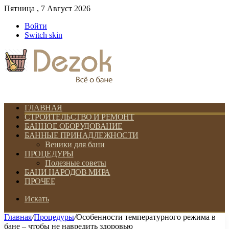
Пятница , 7 Август 2026
Войти
Switch skin
ГЛАВНАЯ
СТРОИТЕЛЬСТВО И РЕМОНТ
БАННОЕ ОБОРУДОВАНИЕ
БАННЫЕ ПРИНАДЛЕЖНОСТИ
Веники для бани
ПРОЦЕДУРЫ
Полезные советы
БАНИ НАРОДОВ МИРА
ПРОЧЕЕ
Искать
Главная
/
Процедуры
/
Особенности температурного режима в
бане – чтобы не навредить здоровью