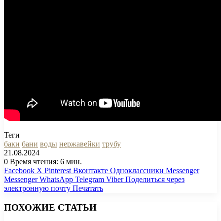
Теги
баки
бани
воды
нержавейки
трубу
21.08.2024
0
Время чтения: 6 мин.
Facebook
X
Pinterest
Вконтакте
Одноклассники
Messenger
Messenger
WhatsApp
Telegram
Viber
Поделиться через
электронную почту
Печатать
ПОХОЖИЕ СТАТЬИ