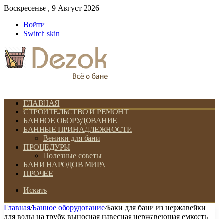
Воскресенье , 9 Август 2026
Войти
Switch skin
ГЛАВНАЯ
СТРОИТЕЛЬСТВО И РЕМОНТ
БАННОЕ ОБОРУДОВАНИЕ
БАННЫЕ ПРИНАДЛЕЖНОСТИ
Веники для бани
ПРОЦЕДУРЫ
Полезные советы
БАНИ НАРОДОВ МИРА
ПРОЧЕЕ
Искать
Главная
/
Банное оборудование
/
Баки для бани из нержавейки
для воды на трубу, выносная навесная нержавеющая емкость