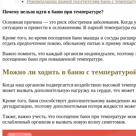
Рекомендации врачей посетителям бани с температ
Почему нельзя идти в баню при температуре?
Основная причина — это риск обострения заболевания. Когда 
ситуацию и привести к осложнениям. В парной температура ещ
Кроме того, во время посещения бани мышцы и сосуды расшир
отдать предпочтение покою, обильному питью и приему лекарс
Важно помнить, что каждый организм индивидуален, поэтому п
посещению бани при повышенной температуре.
Можно ли ходить в баню с температуро
Когда наш организм подвергается воздействию высокой темпера
может вызвать дополнительную нагрузку на сердце, что может 
Кроме того, баня способствует дополнительному выведению ж
дегидратацию, поэтому дополнительная потеря жидкости может
Также, важно учесть, что посещение бани при температуре мож
ослабленный организм и вызвать новую волну симптомов.