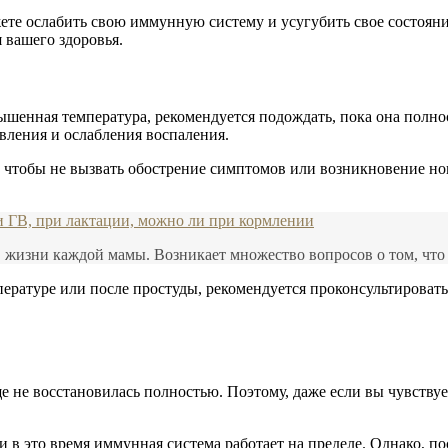
те ослабить свою иммунную систему и усугубить свое состояни
 вашего здоровья.
вышенная температура, рекомендуется подождать, пока она полно
вления и ослабления воспаления.
, чтобы не вызвать обострение симптомов или возникновение н
и ГВ, при лактации, можно ли при кормлении
жизни каждой мамы. Возникает множество вопросов о том, что 
ратуре или после простуды, рекомендуется проконсультировать
е не восстановилась полностью. Поэтому, даже если вы чувствуе
и в это время иммунная система работает на пределе. Однако, п