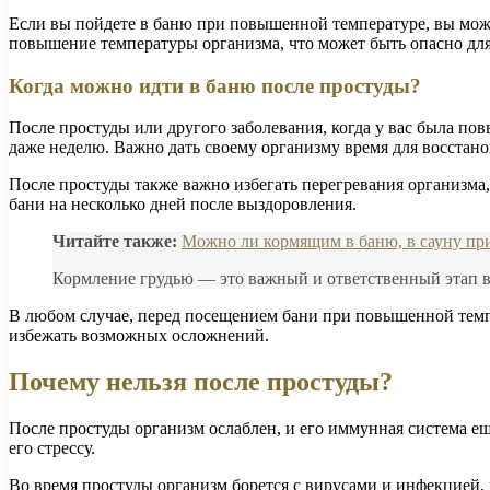
Если вы пойдете в баню при повышенной температуре, вы може
повышение температуры организма, что может быть опасно для
Когда можно идти в баню после простуды?
После простуды или другого заболевания, когда у вас была по
даже неделю. Важно дать своему организму время для восстано
После простуды также важно избегать перегревания организма
бани на несколько дней после выздоровления.
Читайте также:
Можно ли кормящим в баню, в сауну пр
Кормление грудью — это важный и ответственный этап в 
В любом случае, перед посещением бани при повышенной темпе
избежать возможных осложнений.
Почему нельзя после простуды?
После простуды организм ослаблен, и его иммунная система ещ
его стрессу.
Во время простуды организм борется с вирусами и инфекцией, 