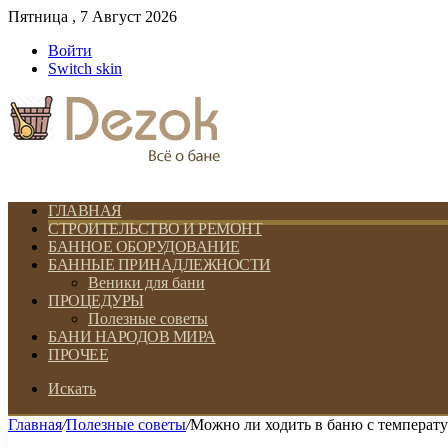
Пятница , 7 Август 2026
Войти
Switch skin
ГЛАВНАЯ
СТРОИТЕЛЬСТВО И РЕМОНТ
БАННОЕ ОБОРУДОВАНИЕ
БАННЫЕ ПРИНАДЛЕЖНОСТИ
Веники для бани
ПРОЦЕДУРЫ
Полезные советы
БАНИ НАРОДОВ МИРА
ПРОЧЕЕ
Искать
Главная
/
Полезные советы
/
Можно ли ходить в баню с температу