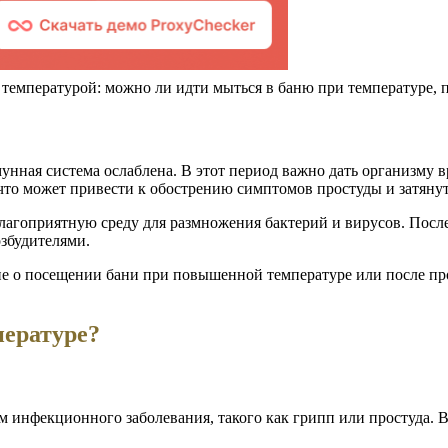
нная система ослаблена. В этот период важно дать организму в
 что может привести к обострению симптомов простуды и затяну
 благоприятную среду для размножения бактерий и вирусов. Пос
збудителями.
е о посещении бани при повышенной температуре или после про
пературе?
м инфекционного заболевания, такого как грипп или простуда. В