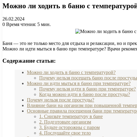
Можно ли ходить в баню с температурой
26.02.2024
0
Время чтения: 5 мин.
Баня — это не только место для отдыха и релаксации, но и пре
Можно ли идти мыться в баню при температуре? Врачи рекоменд
Содержание статьи:
Можно ли ходить в баню с температурой?
Почему нельзя посещать баню после простуд
Можно ли идти мыться в баню при температуре?
Почему нельзя идти в баню при температуре?
Когда можно идти в баню после простуды?
Почему нельзя после простуды?
Влияние бани на организм при повышенной темпер
Основные правила посещения бани при температур
1. Снизьте температуру в бане
2. Подготовьте организм
3. Будьте осторожны с паром
4. Послушайте свое тело