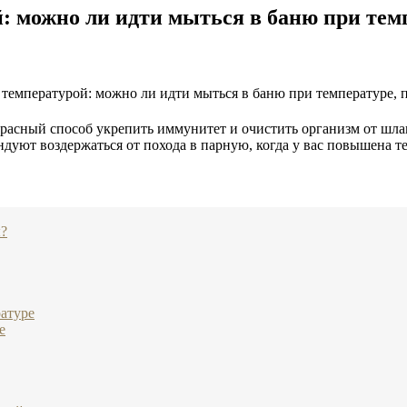
: можно ли идти мыться в баню при темп
красный способ укрепить иммунитет и очистить организм от шлако
уют воздержаться от похода в парную, когда у вас повышена те
ы?
атуре
е