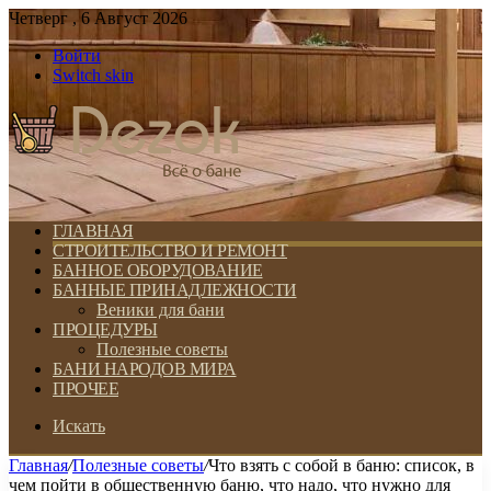
Четверг , 6 Август 2026
Войти
Switch skin
ГЛАВНАЯ
СТРОИТЕЛЬСТВО И РЕМОНТ
БАННОЕ ОБОРУДОВАНИЕ
БАННЫЕ ПРИНАДЛЕЖНОСТИ
Веники для бани
ПРОЦЕДУРЫ
Полезные советы
БАНИ НАРОДОВ МИРА
ПРОЧЕЕ
Искать
Главная
/
Полезные советы
/
Что взять с собой в баню: список, в
чем пойти в общественную баню, что надо, что нужно для