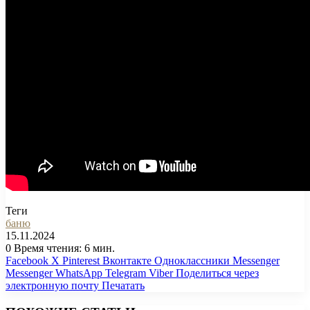
Теги
баню
15.11.2024
0
Время чтения: 6 мин.
Facebook
X
Pinterest
Вконтакте
Одноклассники
Messenger
Messenger
WhatsApp
Telegram
Viber
Поделиться через
электронную почту
Печатать