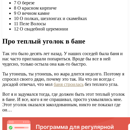
7
О березе
8
О красном кирпиче
9
О вечном камне
10
О полках, шезлонгах и скамейках
11
Пеле Волосы
12
О свадебной церемонии
Про теплый уголок в бане
Так это было десять лет назад. У наших соседей была баня и
нас часто приглашали попариться. Вроде бы все в ней
чудесно, только остыла она как-то быстро.
Ты утонешь, ты утонешь, но жара длится недолго. Поэтому я
спросил своего дядю, почему это так. На что он всегда с
досадой отвечал, что мол
баня строилась
без теплого угла.
Вот я и задумался тогда, где должен быть этот теплый уголок
в бане. И все, кого я не спрашивал, просто ухмылялись мне.
Этот уголок оказался заколдованным, никто не показал где
он…