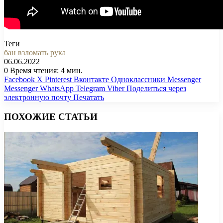
Теги
бан
взломать
рука
06.06.2022
0
Время чтения: 4 мин.
Facebook
X
Pinterest
Вконтакте
Одноклассники
Messenger
Messenger
WhatsApp
Telegram
Viber
Поделиться через
электронную почту
Печатать
ПОХОЖИЕ СТАТЬИ