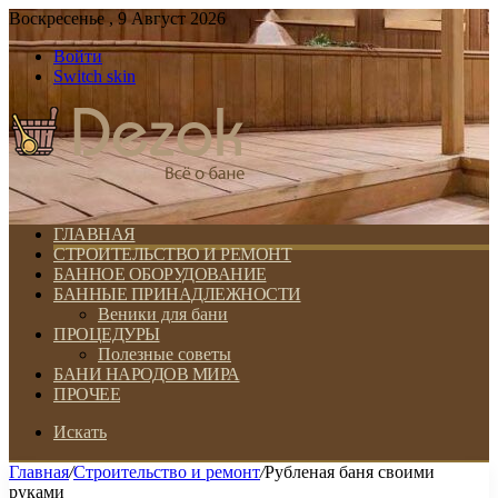
Воскресенье , 9 Август 2026
Войти
Switch skin
ГЛАВНАЯ
СТРОИТЕЛЬСТВО И РЕМОНТ
БАННОЕ ОБОРУДОВАНИЕ
БАННЫЕ ПРИНАДЛЕЖНОСТИ
Веники для бани
ПРОЦЕДУРЫ
Полезные советы
БАНИ НАРОДОВ МИРА
ПРОЧЕЕ
Искать
Главная
/
Строительство и ремонт
/
Рубленая баня своими
руками