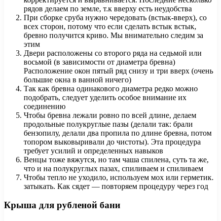
рядов делаем по земле, т.к вверху есть неудобства
При сборке сруба нужно чередовать (встык-вверх), со
всех сторон, потому что если сделать встык встык,
бревно получится криво. Мы внимательно следим за
этим
Двери расположены со второго ряда на седьмой или
восьмой (в зависимости от диаметра бревна)
Расположение окон пятый ряд снизу и три вверх (очень
большие окна в ванной ничего)
Так как бревна одинакового диаметра редко можно
подобрать, следует уделить особое внимание их
соединению
Чтобы бревна лежали ровно по всей длине, делаем
продольные полукруглые пазы (делали так: брали
бензопилу, делали два пропила по длине бревна, потом
топором выковыривали до чистоты). Эта процедура
требует усилий и определенных навыков
Венцы тоже вяжутся, но там чаша спилена, суть та же,
что и на полукруглых пазах, спиливаем и спиливаем
Чтобы тепло не уходило, используем мох или герметик.
затыкать. Как сядет — повторяем процедуру через год
Крыша для рубленой бани