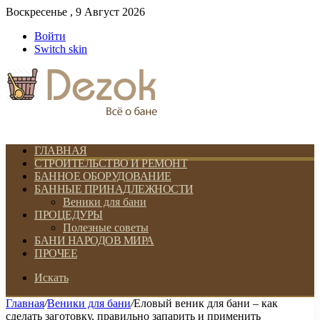
Воскресенье , 9 Август 2026
Войти
Switch skin
ГЛАВНАЯ
СТРОИТЕЛЬСТВО И РЕМОНТ
БАННОЕ ОБОРУДОВАНИЕ
БАННЫЕ ПРИНАДЛЕЖНОСТИ
Веники для бани
ПРОЦЕДУРЫ
Полезные советы
БАНИ НАРОДОВ МИРА
ПРОЧЕЕ
Искать
Главная
/
Веники для бани
/
Еловый веник для бани – как
сделать заготовку, правильно запарить и применить