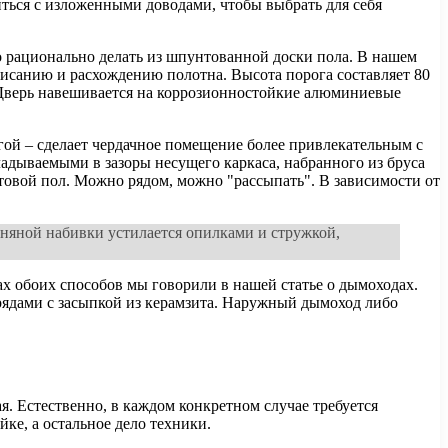
ться с изложенными доводами, чтобы выбрать для себя
о рационально делать из шпунтованной доски пола. В нашем
исанию и расхождению полотна. Высота порога составляет 80
 Дверь навешивается на коррозионностойкие алюминиевые
гой – сделает чердачное помещение более привлекательным с
адываемыми в зазоры несущего каркаса, набранного из бруса
товой пол. Можно рядом, можно "рассыпать". В зависимости от
иняной набивки устилается опилками и стружкой,
ах обоих способов мы говорили в нашей статье о дымоходах.
ядами с засыпкой из керамзита. Наружный дымоход либо
 Естественно, в каждом конкретном случае требуется
ке, а остальное дело техники.