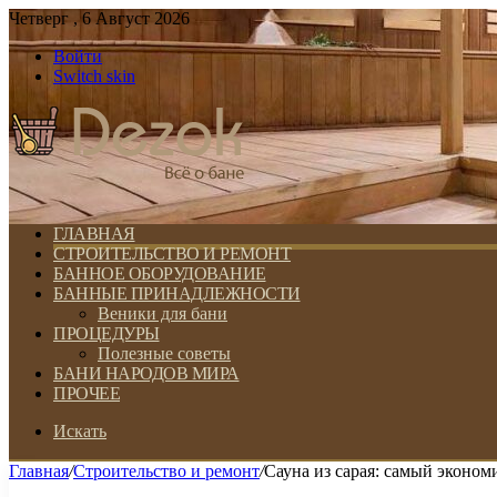
Четверг , 6 Август 2026
Войти
Switch skin
ГЛАВНАЯ
СТРОИТЕЛЬСТВО И РЕМОНТ
БАННОЕ ОБОРУДОВАНИЕ
БАННЫЕ ПРИНАДЛЕЖНОСТИ
Веники для бани
ПРОЦЕДУРЫ
Полезные советы
БАНИ НАРОДОВ МИРА
ПРОЧЕЕ
Искать
Главная
/
Строительство и ремонт
/
Сауна из сарая: самый эконо