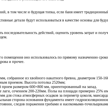
ий, в том числе и будущая топка, если баня имеет традиционный
тивные детали будут использоваться в качестве основы для буду
ь последовательность действий, оценить уровень затрат и полу
ущем.
о помещения оно использовалось по прямому назначению сроком 
дрова и прочее.
мм, собранное из хвойного накатного бревна, диаметром 150-16
рным проемом. Высота потолка 2520мм;
й проем размером 600×800 мм, ориентированный на запад.
е лаги, сечением 200-220мм. Полы на площади примерно 25% и
мм для стока атмосферных осадков за периметр цоколя, мансар
льная сторона основания фундамента имеет гидроизоляционно
остоянии, следов поражения грибами и насекомыми-точильщикам