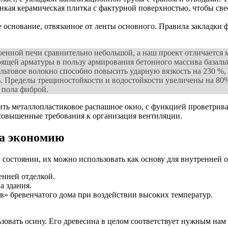
онкая керамическая плитка с фактурной поверхностью, чтобы св
основание, отвязанное от ленты основного. Правила закладки 
троенной печи сравнительно небольшой, а наш проект отличаетс
оящей арматуры в пользу армирования бетонного массива базальт
зальтовое волокно способно повысить ударную вязкость на 230 %
0 %. Пределы трещиностойкости и водостойкости увеличены на 
 пола фиброй.
ить металлопластиковое распашное окно, с функцией проветрива
повышенные требования к организация вентиляции.
на экономию
 состоянии, их можно использовать как основу для внутренней о
енней отделкой.
а здания.
» бревенчатого дома при воздействии высоких температур.
зовать осину. Его древесина в целом соответствует нужным нам