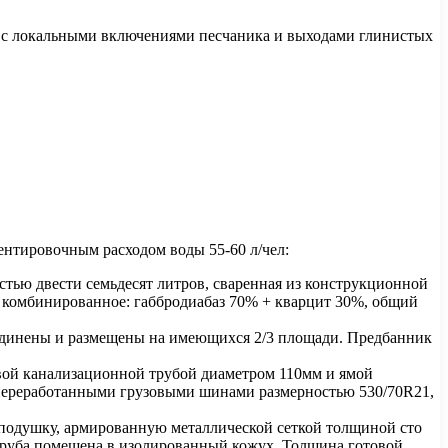
ну с локальными включениями песчаника и выходами глинистых
иентировочным расходом воды 55-60 л/чел:
остью двести семьдесят литров, сваренная из конструкционной
ы комбинированное: габбродиабаз 70% + кварцит 30%, общий
ъединены и размещены на имеющихся 2/3 площади. Предбанник
ковой канализационной трубой диаметром 110мм и ямой
 переработанными грузовыми шинами размерностью 530/70R21,
ю подушку, армированную металлической сеткой толщиной сто
 Труба помещена в изолированный кожух. Толщина готовой