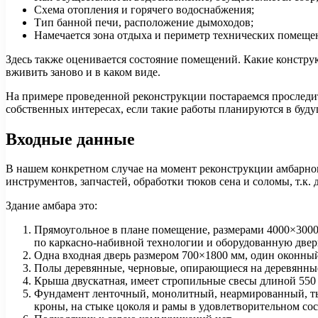
Схема отопления и горячего водоснабжения;
Тип банной печи, расположение дымоходов;
Намечается зона отдыха и периметр технических помещен
Здесь также оценивается состояние помещений. Какие конструк
вживить заново и в каком виде.
На примере проведенной реконструкции постараемся проследит
собственных интересах, если такие работы планируются в буд
Входные данные
В нашем конкретном случае на момент реконструкции амбарног
инструментов, запчастей, обработки тюков сена и соломы, т.к. 
Здание амбара это:
Прямоугольное в плане помещение, размерами 4000×3000
по каркасно-набивной технологии и оборудованную две
Одна входная дверь размером 700×1800 мм, один оконны
Полы деревянные, черновые, опирающиеся на деревянны
Крыша двускатная, имеет стропильные свесы длиной 550 
Фундамент ленточный, монолитный, неармированный, ты
кроны, на стыке цоколя и рамы в удовлетворительном с