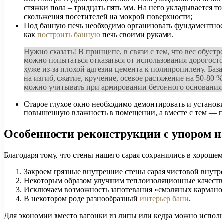
стяжки пола – тридцать пять мм. На него укладывается т
скольжения посетителей на мокрой поверхности;
Под банную печь необходимо организовать фундаментное 
как
построить банную
печь своими руками.
Нужно сказать! В принципе, в связи с тем, что вес обус
можно попытаться отказаться от использования дорогост
хуже из-за плохой адгезии цемента к полипропилену. Ба
на изгиб, сжатие, кручение, осевое растяжение на 50-8
можно учитывать при армировании бетонного основания
Старое глухое окно необходимо демонтировать и установ
повышенную влажность в помещении, а вместе с тем — 
Особенности реконструкции с упором 
Благодаря тому, что стены нашего сарая сохранились в хорошем
Закроем грязные внутренние стены сарая чистовой внутр
Некоторым образом улучшим теплоизоляционные качеств
Исключаем возможность запотевания «смоляных карманов
В некотором роде разнообразный
интерьер бани
.
Для экономии вместо вагонки из липы или кедра можно исполь