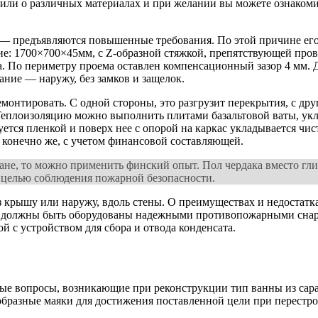
рили о различных материалах и при желании вы можете ознакоми
е — предъявляются повышенные требования. По этой причине ег
е: 1700×700×45мм, с Z-образной стяжкой, препятствующей пров
а. По периметру проема оставлен компенсационный зазор 4 мм.
ние — наружу, без замков и защелок.
онтировать. С одной стороны, это разгрузит перекрытия, с дру
. Теплоизоляцию можно выполнить плитами базальтовой ваты, укл
ется пленкой и поверх нее с опорой на каркас укладывается чис
И, конечно же, с учетом финансовой составляющей.
лане, то можно применить финский опыт. Пол чердака вместо гл
 целью соблюдения пожарной безопасности.
з крышу или наружу, вдоль стены. О преимуществах и недостатк
и должны быть оборудованы надежными противопожарными снар
ой с устройством для сбора и отвода конденсата.
 вопросы, возникающие при реконструкции тип ванны из сарая.
бразные маяки для достижения поставленной цели при перестрой