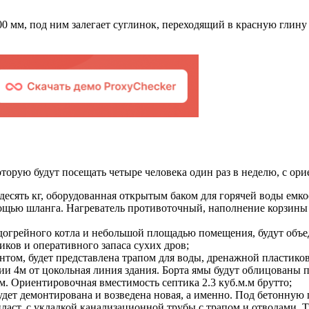
00 мм, под ним залегает суглинок, переходящий в красную гли
оторую будут посещать четыре человека один раз в неделю, с ор
и десять кг, оборудованная открытым баком для горячей воды емк
омощью шланга. Нагреватель противоточный, наполнение корзин
одогрейного котла и небольшой площадью помещения, будут об
ников и оперативного запаса сухих дров;
нтом, будет представлена ​​трапом для воды, дренажной пласти
ии 4м от цокольная линия здания. Борта ямы будут облицованы
м. Ориентировочная вместимость септика 2.3 куб.м.м брутто;
будет демонтирована и возведена новая, а именно. Под бетонну
ласт, с укладкой канализационной трубы с трапом и отводами.