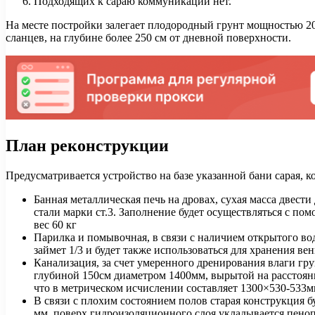
Подходящих к сараю коммуникаций нет.
На месте постройки залегает плодородный грунт мощностью 2
сланцев, на глубине более 250 см от дневной поверхности.
План реконструкции
Предусматривается устройство на базе указанной бани сарая, к
Банная металлическая печь на дровах, сухая масса двест
стали марки ст.3. Заполнение будет осуществляться с п
вес 60 кг
Парилка и помывочная, в связи с наличием открытого в
займет 1/3 и будет также использоваться для хранения ве
Канализация, за счет умеренного дренирования влаги гру
глубиной 150см диаметром 1400мм, вырытой на расстоян
что в метрическом исчислении составляет 1300×530-533м
В связи с плохим состоянием полов старая конструкция 
мм, поверх гидроизоляционного слоя укладывается пеноп