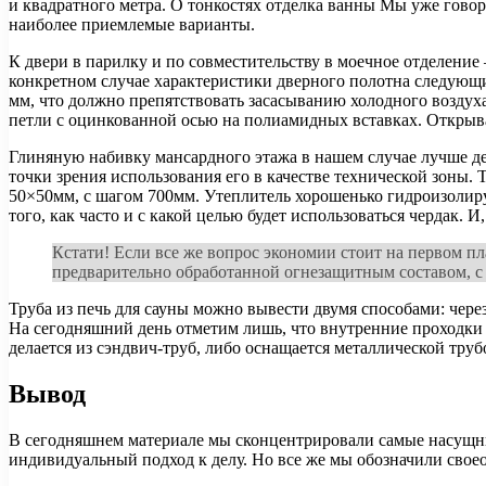
и квадратного метра. О тонкостях отделка ванны Мы уже гово
наиболее приемлемые варианты.
К двери в парилку и по совместительству в моечное отделени
конкретном случае характеристики дверного полотна следующи
мм, что должно препятствовать засасыванию холодного воздух
петли с оцинкованной осью на полиамидных вставках. Открыва
Глиняную набивку мансардного этажа в нашем случае лучше дем
точки зрения использования его в качестве технической зоны
50×50мм, с шагом 700мм. Утеплитель хорошенько гидроизолиру
того, как часто и с какой целью будет использоваться чердак. 
Кстати! Если все же вопрос экономии стоит на первом п
предварительно обработанной огнезащитным составом, с
Труба из печь для сауны можно вывести двумя способами: чере
На сегодняшний день отметим лишь, что внутренние проходк
делается из сэндвич-труб, либо оснащается металлической труб
Вывод
В сегодняшнем материале мы сконцентрировали самые насущные
индивидуальный подход к делу. Но все же мы обозначили своео