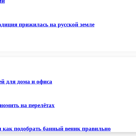
ми
адиция прижилась на русской земле
ей для дома и офиса
номить на перелётах
и как подобрать банный веник правильно