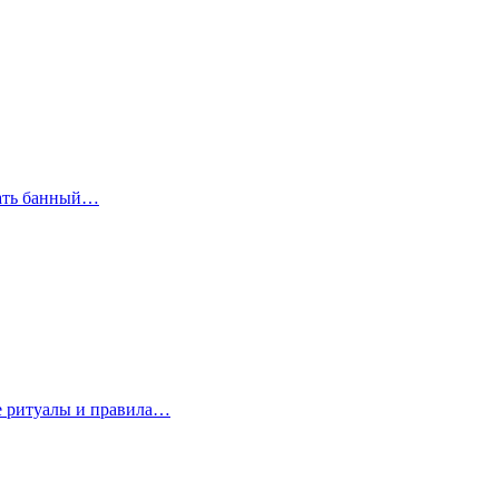
рать банный…
е ритуалы и правила…