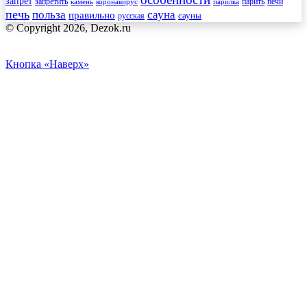
запрет
запретить
печи
парить
камень
коронавирус
парилка
печь
сауна
польза
правильно
сауны
русская
© Copyright 2026, Dezok.ru
Кнопка «Наверх»