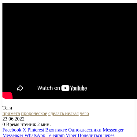
Теги
примета
пророческое
сделать нельзя
чего
23.06.2022
0
Время чтения: 2 мин.
Facebook
X
Pinterest
Вконтакте
Одноклассники
Messenger
Messenger
WhatsApp
Telegram
Viber
Поделиться через