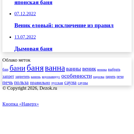
японская баня
07.12.2022
Веник еловый: исключение из правил
13.07.2022
Дымовая баня
Облако меток
баня
ванна
бани
ванны
веник
бан
веника
выбрать
особенности
запрет
запретить
печи
парить
камень
коронавирус
парилка
печь
сауна
польза
правильно
сауны
русская
© Copyright 2026, Dezok.ru
Кнопка «Наверх»