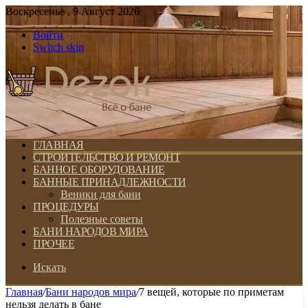
Воскресенье , 9 Август 2026
Войти
Switch skin
ГЛАВНАЯ
СТРОИТЕЛЬСТВО И РЕМОНТ
БАННОЕ ОБОРУДОВАНИЕ
БАННЫЕ ПРИНАДЛЕЖНОСТИ
Веники для бани
ПРОЦЕДУРЫ
Полезные советы
БАНИ НАРОДОВ МИРА
ПРОЧЕЕ
Искать
Главная
/
Бани народов мира
/
7 вещей, которые по приметам
нельзя делать в бане