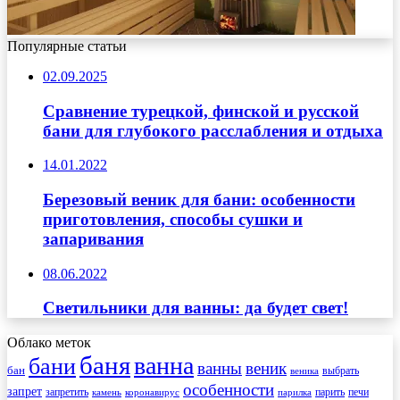
Популярные статьи
02.09.2025
Сравнение турецкой, финской и русской
бани для глубокого расслабления и отдыха
14.01.2022
Березовый веник для бани: особенности
приготовления, способы сушки и
запаривания
08.06.2022
Светильники для ванны: да будет свет!
Облако меток
баня
ванна
бани
ванны
веник
бан
веника
выбрать
особенности
запрет
запретить
печи
парить
камень
коронавирус
парилка