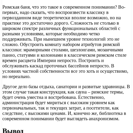
Римская баня, что это такое в современном понимании? Во-
первых, надо сказать, что воспроизвести классику в
первозданном виде теоретически вполне возможно, но на
практике это достаточно дорого. Сложность не столько в
широком спектре различных функциональных областей с
разными условиями, которые необходимо четко
поддерживать. При нынешнем уровне технологий это не
сложно. Обустроить комнату набором атрибутов римской
классики: мраморными столами, шезлонгами, мозаичными
панно, статуями и колоннами в классическом римском стиле
времен расцвета Империи непросто. Построить и
обслуживать каскад проточных бассейнов непросто. В
условиях частной собственности все это хоть и осуществимо,
но нереально.
Другое дело базы отдыха, санатории и развитые здравницы. В
этом случае такая конструкция, как сауна – римские термы,
будет очень уместна и востребована. Естественно,
администрация будет мириться с высоким уровнем как
первоначальных, так и текущих затрат, а посетители, как
следствие, с высокими ценами. И, конечно же, библиотека в
современном понимании будет выглядеть анахронизмом.
Вывод