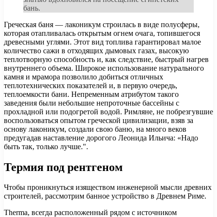
бань.
Греческая баня — лаконикум строилась в виде полусферы,
которая отапливалась открытым огнем очага, топившегося
древесными углями. Этот вид топлива гарантировал малое
количество сажи в отходящих дымовых газах, высокую
теплотворную способность и, как следствие, быстрый нагрев
внутреннего объема. Широкое использование натурального
камня и мрамора позволило добиться отличных
теплотехнических показателей и, в первую очередь,
теплоемкости бани. Непременным атрибутом такого
заведения были небольшие непроточные бассейны с
прохладной или подогретой водой. Римляне, не побрезгувшие
воспользоваться опытом греческой цивилизации, взяв за
основу лаконикум, создали свою баню, на много веков
предугадав наставление дорогого Леонида Ильича: «Надо
быть так, только лучше.".
Термия под рентгеном
Чтобы проникнуться изяществом инженерной мысли древних
строителей, рассмотрим банное устройство в Древнем Риме.
Therma, всегда расположенный рядом с источником