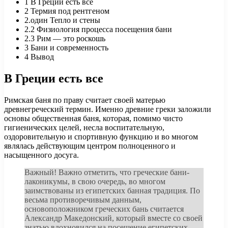
1
В Греции есть все
2
Термия под рентгеном
2.один
Тепло и стены
2.2
Физиология процесса посещения бани
2.3
Рим — это роскошь
3
Бани и современность
4
Вывод
В Греции есть все
Римская баня по праву считает своей матерью
древнегреческий термин. Именно древние греки заложили
основы общественная баня, которая, помимо чисто
гигиенических целей, несла воспитательную,
оздоровительную и спортивную функцию и во многом
являлась действующим центром полноценного и
насыщенного досуга.
Важный! Важно отметить, что греческие бани-
лаконикумы, в свою очередь, во многом
заимствованы из египетских банная традиция. По
весьма противоречивым данным,
основоположником греческих бань считается
Александр Македонский, который вместе со своей
знатью вдохновился на посещение египетских