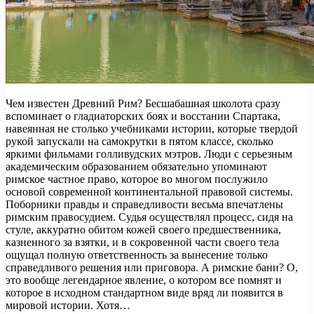
Чем известен Древний Рим? Бесшабашная школота сразу
вспоминает о гладиаторских боях и восстании Спартака,
навеянная не столько учебниками истории, которые твердой
рукой запускали на самокрутки в пятом классе, сколько
яркими фильмами голливудских мэтров. Люди с серьезным
академическим образованием обязательно упоминают
римское частное право, которое во многом послужило
основой современной континентальной правовой системы.
Поборники правды и справедливости весьма впечатлены
римским правосудием. Судья осуществлял процесс, сидя на
стуле, аккуратно обитом кожей своего предшественника,
казненного за взятки, и в сокровенной части своего тела
ощущал полную ответственность за вынесение только
справедливого решения или приговора. А римские бани? О,
это вообще легендарное явление, о котором все помнят и
которое в исходном стандартном виде вряд ли появится в
мировой истории. Хотя…