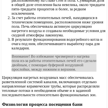
расположенному на стыке стен и пола. Суммарная доля
в общей доле отопления была невелика, около тридцати
пяти-тридцати процентов и более, за редким
исключением.
За счет работы отопительных печей, находящихся в
техническом помещении, расположенном ниже уровня
пола. Печь обеспечивала активную циркуляцию
нагретого воздуха и создавала необходимые условия для
скудной атмосферы лакониума.
В результате функционирования водогрейного котла и
очага под ним, обеспечивавшего выработку пара для
калидария.
Внимание! Во избежание чрезмерного нагрева
пола из-за работы отопительных печей его сделали
двойным, с помощью буферной воздушной
прослойки, между нижним и верхним.
Циркуляция нагретых воздушных масс обеспечивалась
разветвленной системой каналов, включающих отдельно
направленные керамические трубы, которые распределяли
тепловые потоки в необходимом объеме и в заданной
последовательности относительно функциональных зон.
Физиология процесса посещения бани