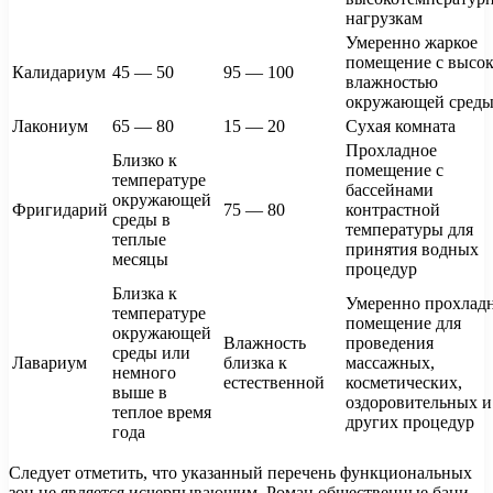
нагрузкам
Умеренно жаркое
помещение с высо
Калидариум
45 — 50
95 — 100
влажностью
окружающей сред
Лакониум
65 — 80
15 — 20
Сухая комната
Прохладное
Близко к
помещение с
температуре
бассейнами
окружающей
Фригидарий
75 — 80
контрастной
среды в
температуры для
теплые
принятия водных
месяцы
процедур
Близка к
Умеренно прохлад
температуре
помещение для
окружающей
Влажность
проведения
среды или
Лавариум
близка к
массажных,
немного
естественной
косметических,
выше в
оздоровительных и
теплое время
других процедур
года
Следует отметить, что указанный перечень функциональных
зон не является исчерпывающим. Роман общественные бани,