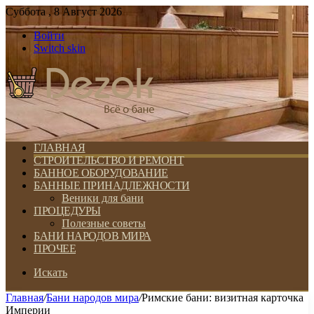
Суббота , 8 Август 2026
Войти
Switch skin
ГЛАВНАЯ
СТРОИТЕЛЬСТВО И РЕМОНТ
БАННОЕ ОБОРУДОВАНИЕ
БАННЫЕ ПРИНАДЛЕЖНОСТИ
Веники для бани
ПРОЦЕДУРЫ
Полезные советы
БАНИ НАРОДОВ МИРА
ПРОЧЕЕ
Искать
Главная
/
Бани народов мира
/
Римские бани: визитная карточка
Империи