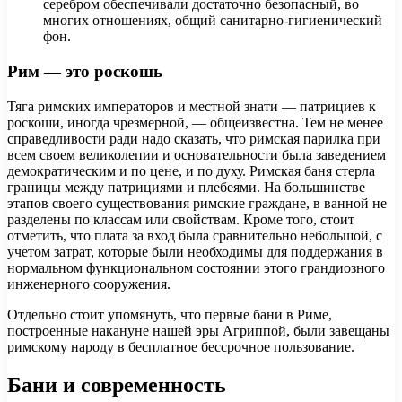
серебром обеспечивали достаточно безопасный, во
многих отношениях, общий санитарно-гигиенический
фон.
Рим — это роскошь
Тяга римских императоров и местной знати — патрициев к
роскоши, иногда чрезмерной, — общеизвестна. Тем не менее
справедливости ради надо сказать, что римская парилка при
всем своем великолепии и основательности была заведением
демократическим и по цене, и по духу. Римская баня стерла
границы между патрициями и плебеями. На большинстве
этапов своего существования римские граждане, в ванной не
разделены по классам или свойствам. Кроме того, стоит
отметить, что плата за вход была сравнительно небольшой, с
учетом затрат, которые были необходимы для поддержания в
нормальном функциональном состоянии этого грандиозного
инженерного сооружения.
Отдельно стоит упомянуть, что первые бани в Риме,
построенные накануне нашей эры Агриппой, были завещаны
римскому народу в бесплатное бессрочное пользование.
Бани и современность