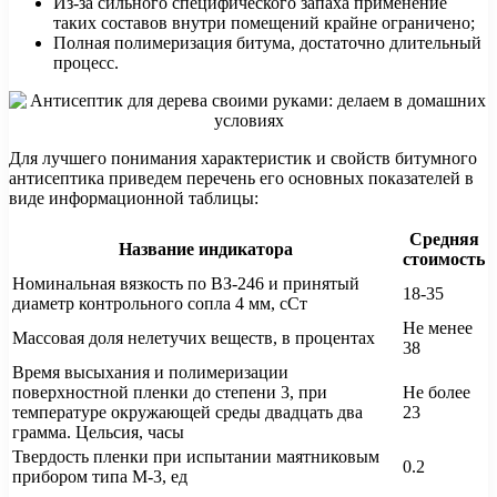
Из-за сильного специфического запаха применение
таких составов внутри помещений крайне ограничено;
Полная полимеризация битума, достаточно длительный
процесс.
Для лучшего понимания характеристик и свойств битумного
антисептика приведем перечень его основных показателей в
виде информационной таблицы:
Средняя
Название индикатора
стоимость
Номинальная вязкость по ВЗ-246 и принятый
18-35
диаметр контрольного сопла 4 мм, сСт
Не менее
Массовая доля нелетучих веществ, в процентах
38
Время высыхания и полимеризации
поверхностной пленки до степени 3, при
Не более
температуре окружающей среды двадцать два
23
грамма. Цельсия, часы
Твердость пленки при испытании маятниковым
0.2
прибором типа М-3, ед