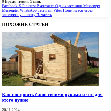
0
Время чтения: 5 мин.
Facebook
X
Pinterest
Вконтакте
Одноклассники
Messenger
Messenger
WhatsApp
Telegram
Viber
Поделиться через
электронную почту
Печатать
ПОХОЖИЕ СТАТЬИ
Как построить баню своими руками и что для
этого нужно
20.11.2024