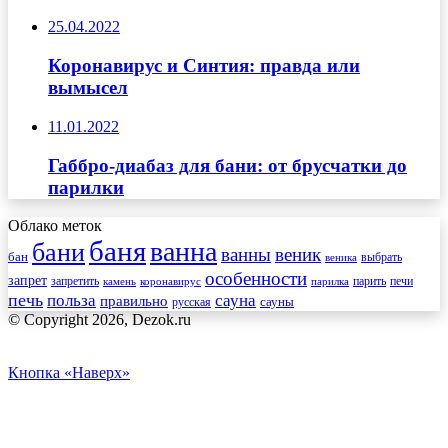
25.04.2022
Коронавирус и Синтия: правда или
вымысел
11.01.2022
Габбро-диабаз для бани: от брусчатки до
парилки
Облако меток
баня
ванна
бани
ванны
веник
бан
веника
выбрать
особенности
запрет
запретить
печи
парить
камень
коронавирус
парилка
печь
сауна
польза
правильно
сауны
русская
© Copyright 2026, Dezok.ru
Кнопка «Наверх»