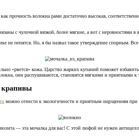
 как прочность волокна рами достаточно высокая, соответственн
заны с чулочной вязкой, более мягкие, а вот с неровностями в в
ке не пенятся. Но, я бы назвал такое утверждение спорным. Все 
ильно «рвется» кожа. Царство жарких купаний поможет избавить
олокна, они распушиваются, становятся мягкими и приятными к т
й крапивы
ти
можно отнести к экологичности и приятным ощущениям при ис
еллюлита — эта мочалка для вас! С этой люфой не нужен антице