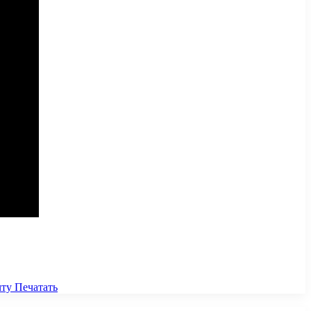
чту
Печатать