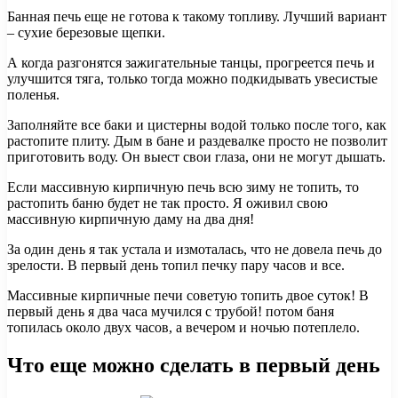
Банная печь еще не готова к такому топливу. Лучший вариант
– сухие березовые щепки.
А когда разгонятся зажигательные танцы, прогреется печь и
улучшится тяга, только тогда можно подкидывать увесистые
поленья.
Заполняйте все баки и цистерны водой только после того, как
растопите плиту. Дым в бане и раздевалке просто не позволит
приготовить воду. Он выест свои глаза, они не могут дышать.
Если массивную кирпичную печь всю зиму не топить, то
растопить баню будет не так просто. Я оживил свою
массивную кирпичную даму на два дня!
За один день я так устала и измоталась, что не довела печь до
зрелости. В первый день топил печку пару часов и все.
Массивные кирпичные печи советую топить двое суток! В
первый день я два часа мучился с трубой! потом баня
топилась около двух часов, а вечером и ночью потеплело.
Что еще можно сделать в первый день