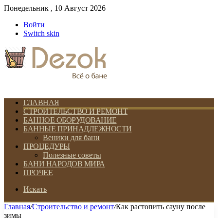
Понедельник , 10 Август 2026
Войти
Switch skin
ГЛАВНАЯ
СТРОИТЕЛЬСТВО И РЕМОНТ
БАННОЕ ОБОРУДОВАНИЕ
БАННЫЕ ПРИНАДЛЕЖНОСТИ
Веники для бани
ПРОЦЕДУРЫ
Полезные советы
БАНИ НАРОДОВ МИРА
ПРОЧЕЕ
Искать
Главная
/
Строительство и ремонт
/
Как растопить сауну после
зимы