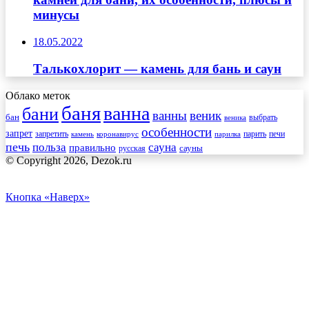
минусы
18.05.2022
Талькохлорит — камень для бань и саун
Облако меток
баня
ванна
бани
ванны
веник
бан
веника
выбрать
особенности
запрет
запретить
печи
парить
камень
коронавирус
парилка
печь
сауна
польза
правильно
сауны
русская
© Copyright 2026, Dezok.ru
Кнопка «Наверх»