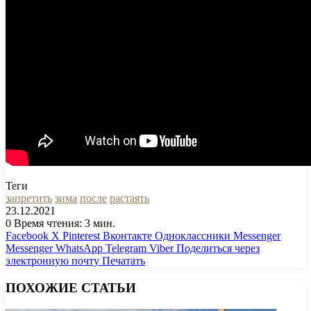
Теги
запретить
зима
после
растаять
23.12.2021
0
Время чтения: 3 мин.
Facebook
X
Pinterest
Вконтакте
Одноклассники
Messenger
Messenger
WhatsApp
Telegram
Viber
Поделиться через
электронную почту
Печатать
ПОХОЖИЕ СТАТЬИ