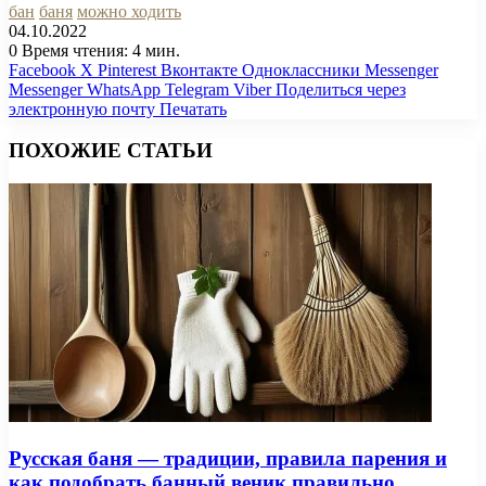
бан
баня
можно ходить
04.10.2022
0
Время чтения: 4 мин.
Facebook
X
Pinterest
Вконтакте
Одноклассники
Messenger
Messenger
WhatsApp
Telegram
Viber
Поделиться через
электронную почту
Печатать
ПОХОЖИЕ СТАТЬИ
Русская баня — традиции, правила парения и
как подобрать банный веник правильно