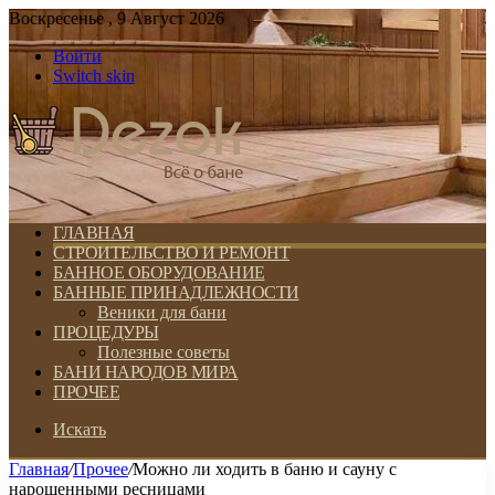
Воскресенье , 9 Август 2026
Войти
Switch skin
ГЛАВНАЯ
СТРОИТЕЛЬСТВО И РЕМОНТ
БАННОЕ ОБОРУДОВАНИЕ
БАННЫЕ ПРИНАДЛЕЖНОСТИ
Веники для бани
ПРОЦЕДУРЫ
Полезные советы
БАНИ НАРОДОВ МИРА
ПРОЧЕЕ
Искать
Главная
/
Прочее
/
Можно ли ходить в баню и сауну с
нарощенными ресницами