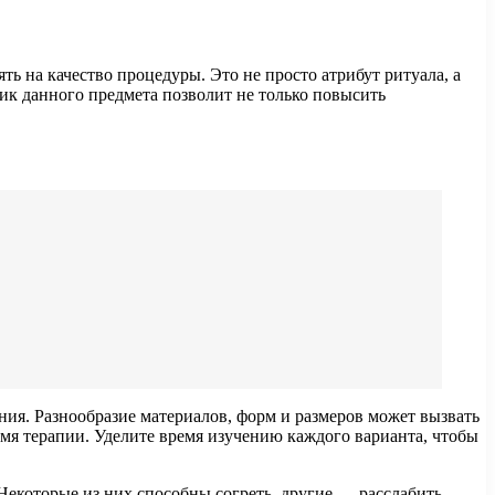
ь на качество процедуры. Это не просто атрибут ритуала, а
к данного предмета позволит не только повысить
ия. Разнообразие материалов, форм и размеров может вызвать
емя терапии. Уделите время изучению каждого варианта, чтобы
екоторые из них способны согреть, другие — расслабить,