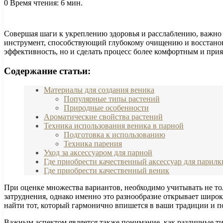
0
Время чтения: 6 мин.
Совершая шаги к укреплению здоровья и расслаблению, важно о
инструмент, способствующий глубокому очищению и восстанов
эффективность, но и сделать процесс более комфортным и при
Содержание статьи:
Материалы для создания веника
Популярные типы растений
Природные особенности
Ароматические свойства растений
Техника использования веника в парной
Подготовка к использованию
Техника парения
Уход за аксессуаром для парной
Где приобрести качественный аксессуар для парилк
Где приобрести качественный веник
При оценке множества вариантов, необходимо учитывать не то
затруднения, однако именно это разнообразие открывает широ
найти тот, который гармонично впишется в ваши традиции и п
Важным аспектом является также понимание, как различные ти