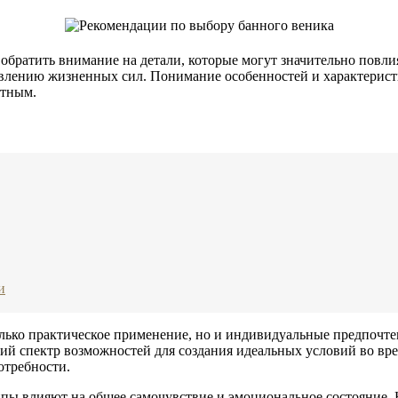
братить внимание на детали, которые могут значительно повлият
лению жизненных сил. Понимание особенностей и характеристи
ятным.
и
лько практическое применение, но и индивидуальные предпочтен
кий спектр возможностей для создания идеальных условий во вр
отребности.
пы влияют на общее самочувствие и эмоциональное состояние. Н