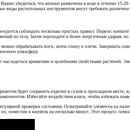
Важно убедиться, что веники размочены в воде в течение 15-20 
ные виды растительных инструментов могут требовать различног
ендуется соблюдать несколько простых правил. Первое: начните
ний по телу. Затем переходите к более энергичным ударам, но 
 можно обрабатывать ноги, затем спину и плечи. Завершить сеа
оничную атмосферу.
ут насладиться ароматами и целебными свойствами растений. Э
риантом будет сохранить изделие в сухом и прохладном месте, 
 компонентов. Избегайте воздействия влаги, чтобы избежать поя
егулярной проверки состояния. Осматривайте элементы на налич
ь их, поместив в кипяток на несколько минут. Этот процесс пом