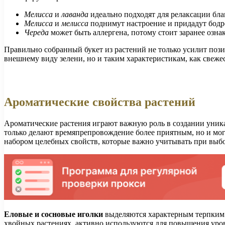
Мелисса
и
лаванда
идеально подходят для релаксации бла
Мелисса
и
мелисса
поднимут настроение и придадут бодр
Череда
может быть аллергена, потому стоит заранее ознак
Правильно собранный букет из растений не только усилит пози
внешнему виду зелени, но и таким характеристикам, как свеже
Ароматические свойства растений
Ароматические растения играют важную роль в создании уник
только делают времяпрепровождение более приятным, но и мог
набором целебных свойств, которые важно учитывать при выбо
Еловые и сосновые иголки
выделяются характерным терпким а
хвойных растениях, активно используются для повышения уро