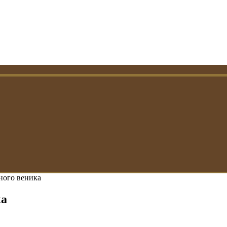
ного веника
ка