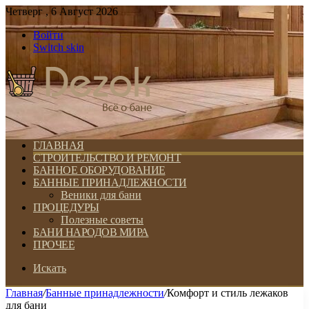
Четверг , 6 Август 2026
Войти
Switch skin
ГЛАВНАЯ
СТРОИТЕЛЬСТВО И РЕМОНТ
БАННОЕ ОБОРУДОВАНИЕ
БАННЫЕ ПРИНАДЛЕЖНОСТИ
Веники для бани
ПРОЦЕДУРЫ
Полезные советы
БАНИ НАРОДОВ МИРА
ПРОЧЕЕ
Искать
Главная
/
Банные принадлежности
/
Комфорт и стиль лежаков
для бани