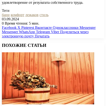
удовлетворение от результата собственного труда.
Теги
бани
комфорт
лежаков
стиль
03.09.2024
0
Время чтения: 5 мин.
Facebook
X
Pinterest
Вконтакте
Одноклассники
Messenger
Messenger
WhatsApp
Telegram
Viber
Поделиться через
электронную почту
Печатать
ПОХОЖИЕ СТАТЬИ