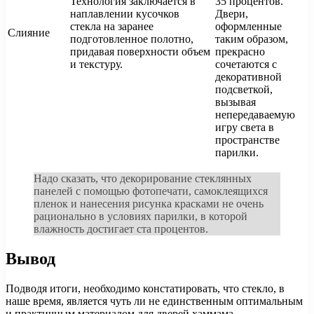
Технология заключается в
35 процентов.
наплавлении кусочков
Двери,
стекла на заранее
оформленные
Слияние
подготовленное полотно,
таким образом,
придавая поверхности объем
прекрасно
и текстуру.
сочетаются с
декоративной
подсветкой,
вызывая
непередаваемую
игру света в
пространстве
парилки.
Надо сказать, что декорирование стеклянных
панелей с помощью фотопечати, самоклеящихся
пленок и нанесения рисунка красками не очень
рационально в условиях парилки, в которой
влажность достигает ста процентов.
Вывод
Подводя итоги, необходимо констатировать, что стекло, в
наше время, является чуть ли не единственным оптимальным
и практичным материалом для дверей хаммама.