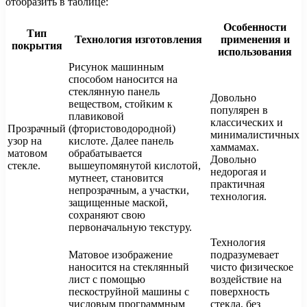
отобразить в таблице:
Особенности
Тип
Технология изготовления
применения и
покрытия
использования
Рисунок машинным
способом наносится на
стеклянную панель
Довольно
веществом, стойким к
популярен в
плавиковой
классических и
Прозрачный
(фтористоводородной)
минималистичных
узор на
кислоте. Далее панель
хаммамах.
матовом
обрабатывается
Довольно
стекле.
вышеупомянутой кислотой,
недорогая и
мутнеет, становится
практичная
непрозрачным, а участки,
технология.
защищенные маской,
сохраняют свою
первоначальную текстуру.
Технология
Матовое изображение
подразумевает
наносится на стеклянный
чисто физическое
лист с помощью
воздействие на
пескоструйной машины с
поверхность
числовым программным
стекла, без