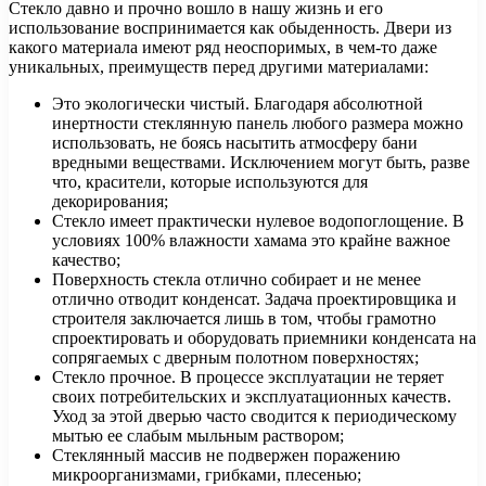
Стекло давно и прочно вошло в нашу жизнь и его
использование воспринимается как обыденность. Двери из
какого материала имеют ряд неоспоримых, в чем-то даже
уникальных, преимуществ перед другими материалами:
Это экологически чистый. Благодаря абсолютной
инертности стеклянную панель любого размера можно
использовать, не боясь насытить атмосферу бани
вредными веществами. Исключением могут быть, разве
что, красители, которые используются для
декорирования;
Стекло имеет практически нулевое водопоглощение. В
условиях 100% влажности хамама это крайне важное
качество;
Поверхность стекла отлично собирает и не менее
отлично отводит конденсат. Задача проектировщика и
строителя заключается лишь в том, чтобы грамотно
спроектировать и оборудовать приемники конденсата на
сопрягаемых с дверным полотном поверхностях;
Стекло прочное. В процессе эксплуатации не теряет
своих потребительских и эксплуатационных качеств.
Уход за этой дверью часто сводится к периодическому
мытью ее слабым мыльным раствором;
Стеклянный массив не подвержен поражению
микроорганизмами, грибками, плесенью;