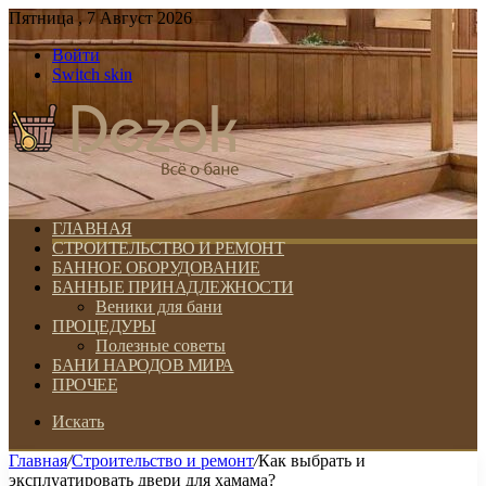
Пятница , 7 Август 2026
Войти
Switch skin
ГЛАВНАЯ
СТРОИТЕЛЬСТВО И РЕМОНТ
БАННОЕ ОБОРУДОВАНИЕ
БАННЫЕ ПРИНАДЛЕЖНОСТИ
Веники для бани
ПРОЦЕДУРЫ
Полезные советы
БАНИ НАРОДОВ МИРА
ПРОЧЕЕ
Искать
Главная
/
Строительство и ремонт
/
Как выбрать и
эксплуатировать двери для хамама?