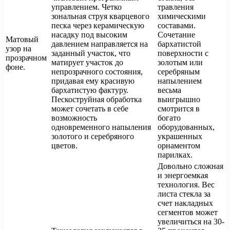
управлением. Четко
травления
зональная струя кварцевого
химическими
песка через керамическую
составами.
насадку под высоким
Сочетание
Матовый
давлением направляется на
бархатистой
узор на
заданный участок, что
поверхности с
прозрачном
матирует участок до
золотым или
фоне.
непрозрачного состояния,
серебряным
придавая ему красивую
напылением
бархатистую фактуру.
весьма
Пескоструйная обработка
выигрышно
может сочетать в себе
смотрится в
возможность
богато
одновременного напыления
оборудованных,
золотого и серебряного
украшенных
цветов.
орнаментом
парилках.
Довольно сложная
и энергоемкая
технология. Вес
листа стекла за
счет накладных
сегментов может
увеличиться на 30-