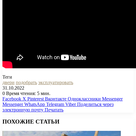
Теги
двери
подобрать
эксплуатировать
31.10.2022
0
Время чтения: 5 мин.
Facebook
X
Pinterest
Вконтакте
Одноклассники
Messenger
Messenger
WhatsApp
Telegram
Viber
Поделиться через
электронную почту
Печатать
ПОХОЖИЕ СТАТЬИ