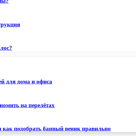
ны?
трукция
олос?
ей для дома и офиса
номить на перелётах
и как подобрать банный веник правильно