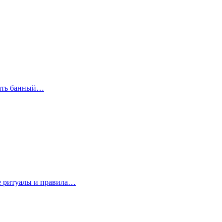
рать банный…
е ритуалы и правила…