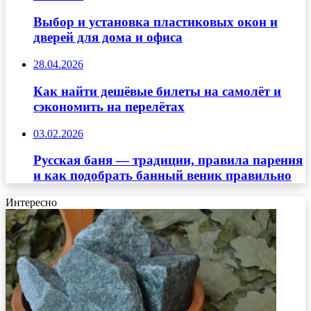
Выбор и установка пластиковых окон и
дверей для дома и офиса
28.04.2026
Как найти дешёвые билеты на самолёт и
сэкономить на перелётах
03.02.2026
Русская баня — традиции, правила парения
и как подобрать банный веник правильно
Интересно