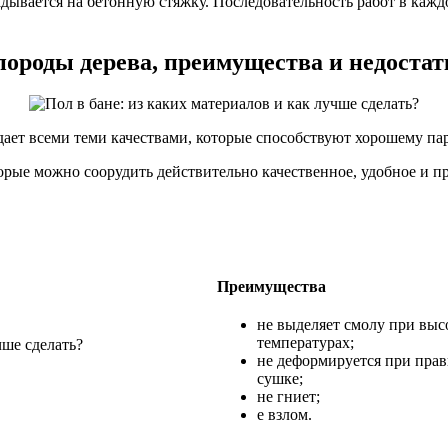
ывается на бетонную стяжку. Последовательность работ в каждом
породы дерева, преимущества и недоста
дает всеми теми качествами, которые способствуют хорошему п
торые можно соорудить действительно качественное, удобное и 
Преимущества
не выделяет смолу при выс
температурах;
не деформируется при пра
сушке;
не гниет;
е взлом.