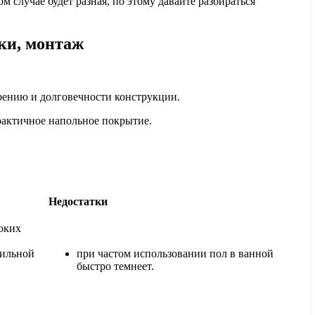
 случае будет разная, по этому давайте разбираться
тки, монтаж
арению и долговечности конструкции.
практичное напольное покрытие.
Недостатки
оких
вильной
при частом использовании пол в ванной
быстро темнеет.