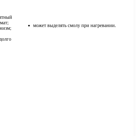
иятный
мат;
может выделять смолу при нагревании.
анизм;
долго