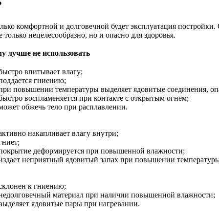
?
сколько комфортной и долговечной будет эксплуатация постройк
не только нецелесообразно, но и опасно для здоровья.
у лучше не использовать
быстро впитывает влагу;
поддается гниению;
при повышении температуры выделяет ядовитые соединения, опа
быстро воспламеняется при контакте с открытым огнем;
может обжечь тело при расплавлении.
активно накапливает влагу внутри;
гниет;
покрытие деформируется при повышенной влажности;
издает неприятный ядовитый запах при повышении температуры
склонен к гниению;
недолговечный материал при наличии повышенной влажности;
выделяет ядовитые пары при нагревании.