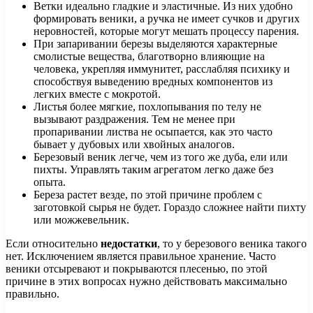
Ветки идеально гладкие и эластичные. Из них удобно
формировать веники, а ручка не имеет сучков и других
неровностей, которые могут мешать процессу парения.
При запаривании березы выделяются характерные
смолистые вещества, благотворно влияющие на
человека, укрепляя иммунитет, расслабляя психику и
способствуя выведению вредных компонентов из
легких вместе с мокротой.
Листья более мягкие, похлопывания по телу не
вызывают раздражения. Тем не менее при
пропаривании листва не осыпается, как это часто
бывает у дубовых или хвойных аналогов.
Березовый веник легче, чем из того же дуба, ели или
пихты. Управлять таким агрегатом легко даже без
опыта.
Береза ​​растет везде, по этой причине проблем с
заготовкой сырья не будет. Гораздо сложнее найти пихту
или можжевельник.
Если относительно
недостатки
, то у березового веника такого
нет. Исключением является правильное хранение. Часто
веники отсыревают и покрываются плесенью, по этой
причине в этих вопросах нужно действовать максимально
правильно.