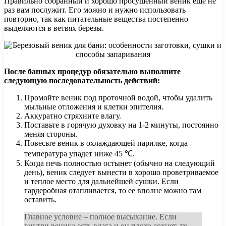
Правильно собранный и хорошо просушенный веник еще не
раз вам послужит. Его можно и нужно использовать
повторно, так как питательные вещества постепенно
выделяются в ветвях березы.
После банных процедур обязательно выполните
следующую последовательность действий:
Промойте веник под проточной водой, чтобы удалить
мыльные отложения и клетки эпителия.
Аккуратно стряхните влагу.
Поставьте в горячую духовку на 1-2 минуты, постоянно
меняя стороны.
Повесьте веник в охлаждающей парилке, когда
температура упадет ниже 45 ℃.
Когда печь полностью остынет (обычно на следующий
день), веник следует вынести в хорошо проветриваемое
и теплое место для дальнейшей сушки. Если
гардеробная отапливается, то ее вполне можно там
оставить.
Главное условие – полное высыхание. Если
внутри веника есть влага и он плохо сохнет, то