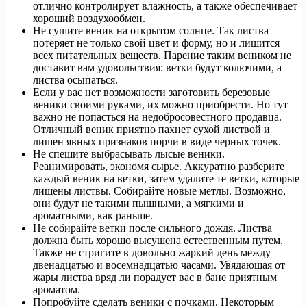
отлично контролирует влажность, а также обеспечивает
хороший воздухообмен.
Не сушите веник на открытом солнце. Так листва
потеряет не только свой цвет и форму, но и лишится
всех питательных веществ. Парение таким веником не
доставит вам удовольствия: ветки будут колючими, а
листва осыпаться.
Если у вас нет возможности заготовить березовые
веники своими руками, их можно приобрести. Но тут
важно не попасться на недобросовестного продавца.
Отличный веник приятно пахнет сухой листвой и
лишен явных признаков порчи в виде черных точек.
Не спешите выбрасывать лысые веники.
Реанимировать, экономя сырье. Аккуратно разберите
каждый веник на ветки, затем удалите те ветки, которые
лишены листвы. Собирайте новые метлы. Возможно,
они будут не такими пышными, а мягкими и
ароматными, как раньше.
Не собирайте ветки после сильного дождя. Листва
должна быть хорошо высушена естественным путем.
Также не стригите в довольно жаркий день между
двенадцатью и восемнадцатью часами. Увядающая от
жары листва вряд ли порадует вас в бане приятным
ароматом.
Попробуйте сделать веники с почками. Некоторым