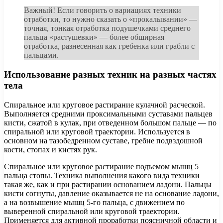
Важный! Если говорить о вариациях техники
отработки, то нужно сказать о «прокалывании» —
точная, тонкая отработка подушечками среднего
пальца «растушевки» — более обширная
отработка, разнесенная как гребенка или грабли с
пальцами.
Использование разных техник на разных частях
тела
Спиральное или круговое растирание кулачной расческой.
Выполняется средними проксимальными суставами пальцев
кисти, сжатой в кулак, при отведенном большом пальце — по
спиральной или круговой траектории. Используется в
основном на тазобедренном суставе, гребне подвздошной
кости, стопах и кистях рук.
Спиральное или круговое растирание подъемом мышц 5
пальца стопы. Техника выполнения какого вида техники
такая же, как и при растирании основанием ладони. Пальцы
кисти согнуты, давление оказывается не на основание ладони,
а на возвышение мышц 5-го пальца, с движением по
выверенной спиральной или круговой траектории.
Применяется для активной проработки поясничной области и