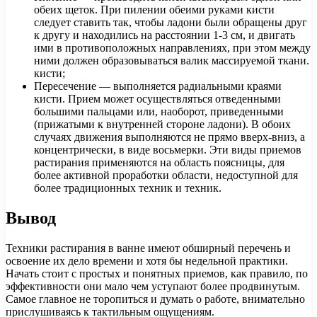
обеих щеток. При пилении обеими руками кисти
следует ставить так, чтобы ладони были обращены друг
к другу и находились на расстоянии 1-3 см, и двигать
ими в противоположных направлениях, при этом между
ними должен образовываться валик массируемой ткани.
кисти;
Пересечение — выполняется радиальными краями
кисти. Прием может осуществляться отведенными
большими пальцами или, наоборот, приведенными
(прижатыми к внутренней стороне ладони). В обоих
случаях движения выполняются не прямо вверх-вниз, а
концентрически, в виде восьмерки. Эти виды приемов
растирания применяются на область поясницы, для
более активной проработки области, недоступной для
более традиционных техник и техник.
Вывод
Техники растирания в ванне имеют обширный перечень и
освоение их дело времени и хотя бы недельной практики.
Начать стоит с простых и понятных приемов, как правило, по
эффективности они мало чем уступают более продвинутым.
Самое главное не торопиться и думать о работе, внимательно
прислушиваясь к тактильным ощущениям.