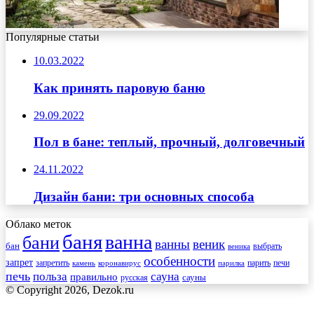
Популярные статьи
10.03.2022
Как принять паровую баню
29.09.2022
Пол в бане: теплый, прочный, долговечный
24.11.2022
Дизайн бани: три основных способа
Облако меток
баня
ванна
бани
ванны
веник
бан
веника
выбрать
особенности
запрет
запретить
печи
парить
камень
коронавирус
парилка
печь
сауна
польза
правильно
сауны
русская
© Copyright 2026, Dezok.ru