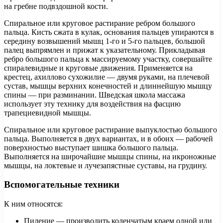
на гребне подвздошной кости.
Спиральное или круговое растирание ребром большого
пальца. Кисть сжата в кулак, основания пальцев упираются в
середину возвышений мышц 1-го и 5-го пальцев, большой
палец выпрямлен и прижат к указательному. Прикладывая
ребро большого пальца к массируемому участку, совершайте
спиралевидные и круговые движения. Применяется на
крестец, ахиллово сухожилие — двумя руками, на плечевой
сустав, мышцы верхних конечностей и длиннейшую мышцу
спины — при разминании. Шведская школа массажа
использует эту технику для воздействия на фасцию
трапециевидной мышцы.
Спиральное или круговое растирание выпуклостью большого
пальца. Выполняется в двух вариантах, и в обоих — рабочей
поверхностью выступает шишка большого пальца.
Выполняется на широчайшие мышцы спины, на икроножные
мышцы, на локтевые и лучезапястные суставы, на грудину.
Вспомогательные техники
К ним относятся:
Пиление — производить коленчатым краем одной или