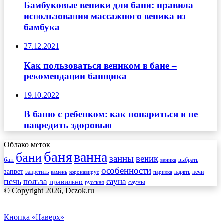
Бамбуковые веники для бани: правила
использования массажного веника из
бамбука
27.12.2021
Как пользоваться веником в бане –
рекомендации банщика
19.10.2022
В баню с ребенком: как попариться и не
навредить здоровью
Облако меток
баня
ванна
бани
ванны
веник
бан
веника
выбрать
особенности
запрет
запретить
печи
парить
камень
коронавирус
парилка
печь
сауна
польза
правильно
сауны
русская
© Copyright 2026, Dezok.ru
Кнопка «Наверх»