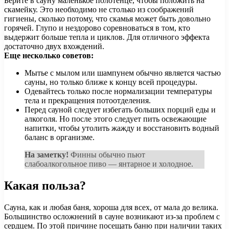
Берите в сауну маленькое полотенце, чтобы положить на
скамейку. Это необходимо не столько из соображений
гигиены, сколько потому, что скамья может быть довольно
горячей. Глупо и нездорово соревноваться в том, кто
выдержит больше тепла и циклов. Для отличного эффекта
достаточно двух вхождений.
Еще несколько советов:
Мытье с мылом или шампунем обычно является частью
сауны, но только ближе к концу всей процедуры.
Одевайтесь только после нормализации температуры
тела и прекращения потоотделения.
Перед сауной следует избегать больших порций еды и
алкоголя. Но после этого следует пить освежающие
напитки, чтобы утолить жажду и восстановить водный
баланс в организме.
На заметку!
Финны обычно пьют
слабоалкогольное пиво — янтарное и холодное.
Какая польза?
Сауна, как и любая баня, хороша для всех, от мала до велика.
Большинство осложнений в сауне возникают из-за проблем с
сердцем. По этой причине посещать баню при наличии таких