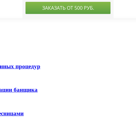
анных процедур
дации банщика
есницами