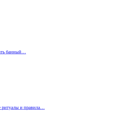
рать банный…
е ритуалы и правила…