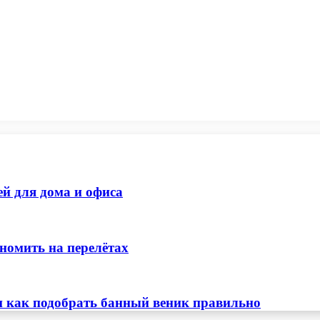
ей для дома и офиса
номить на перелётах
и как подобрать банный веник правильно