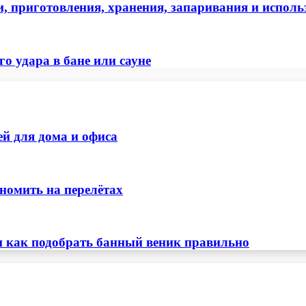
и, приготовления, хранения, запаривания и испол
о удара в бане или сауне
ей для дома и офиса
номить на перелётах
и как подобрать банный веник правильно