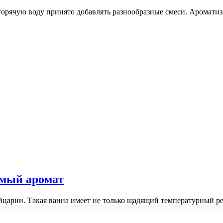
 горячую воду принято добавлять разнообразные смеси. Аромати
имый аромат
йцарии. Такая ванна имеет не только щадящий температурный р