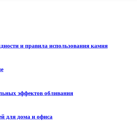
идности и правила использования камня
не
ельных эффектов обливания
ей для дома и офиса