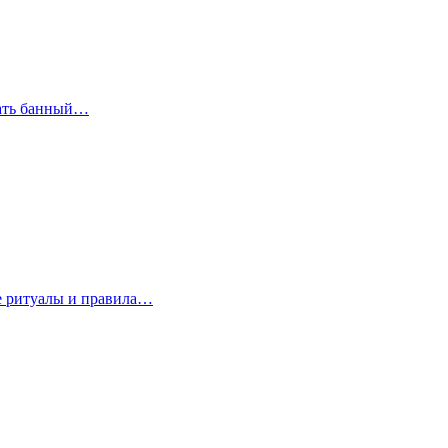
рать банный…
е ритуалы и правила…