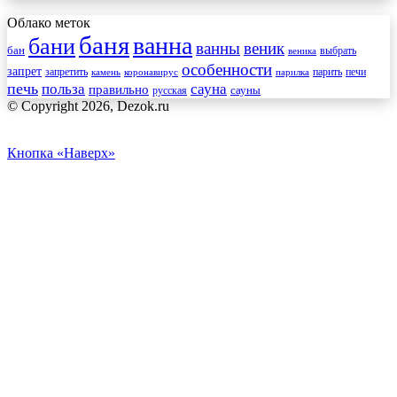
Облако меток
баня
ванна
бани
ванны
веник
бан
веника
выбрать
особенности
запрет
запретить
печи
парить
камень
коронавирус
парилка
печь
сауна
польза
правильно
сауны
русская
© Copyright 2026, Dezok.ru
Кнопка «Наверх»