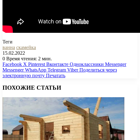
Теги
ванна
скамейка
15.02.2022
0
Время чтения: 2 мин.
Facebook
X
Pinterest
Вконтакте
Одноклассники
Messenger
Messenger
WhatsApp
Telegram
Viber
Поделиться через
электронную почту
Печатать
ПОХОЖИЕ СТАТЬИ