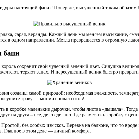
цедуры настоящий фанат! Поверьте, высушенный таким образом б
рдака, сарая, веранды. Каждый день мы меняем высыхание, смач
ятся в одном направлении. Метла превращается в огромную ладо
я бани
король сохранит свой чудесный зеленый цвет. Силушка великолеп
желтеют, теряют запах. И пересушенный веник быстро превратит
ловия созданы самой природой: необходимая влажность, температ
 просушите траву — мини-сеновал готов!
ть в коробке маленькие дырочки, чтобы листва «дышала». Тогда
г на друга – все, дело сделано. Где разместить коробку с цен
. Простой, без особых изысков. Веревка на балконе, что-то врод
в. Главное в этом деле — личный комфорт.