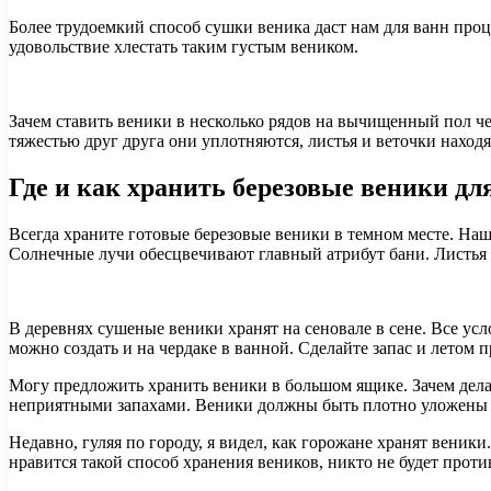
Более трудоемкий способ сушки веника даст нам для ванн про
удовольствие хлестать таким густым веником.
Зачем ставить веники в несколько рядов на вычищенный пол че
тяжестью друг друга они уплотняются, листья и веточки наход
Где и как хранить березовые веники дл
Всегда храните готовые березовые веники в темном месте. Наш 
Солнечные лучи обесцвечивают главный атрибут бани. Листья 
В деревнях сушеные веники хранят на сеновале в сене. Все ус
можно создать и на чердаке в ванной. Сделайте запас и летом
Могу предложить хранить веники в большом ящике. Зачем дела
неприятными запахами. Веники должны быть плотно уложены дру
Недавно, гуляя по городу, я видел, как горожане хранят веники
нравится такой способ хранения веников, никто не будет проти