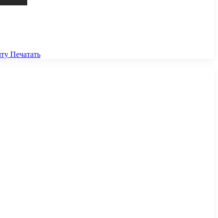
чту
Печатать