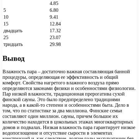
4.85
5
6.80
10
9.41
15
12.84
двадцать
17.32
25
23.07
тридцать
29.98
Вывод
Влажность пара – достаточно важная составляющая банной
процедуры, определяющая ее эффективность и общий
комфорт. Свойства нагретого влажного воздуха прямо
определяются законами физики и особенностями физиологии.
Пар низкой влажности, традиционная прерогатива сухой
финской сауны. Это было предопределено традициями
народа, а в какой-то степени и особенностями быта. Дело в
том, что по статистике за два миллиона. Финские семьи
составляют один миллион. сауны, причем большое их
количество находится в цокольных этажах многоквартирных
домов и подвалах. Низкая влажность пара гарантирует низкое
водопоглощение и отсутствие сырости в элементах
конструкций и, как следствие, долгие годы эксплуатации без