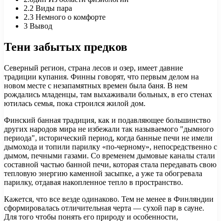
2.2
Виды пара
2.3
Немного о комфорте
3
Вывод
Тени забытых предков
Северный регион, страна лесов и озер, имеет давние
традиции купания. Финны говорят, что первым делом на
новом месте с незапамятных времен была баня. В нем
рождались младенцы, там выхаживали больных, в его стенах
ютилась семья, пока строился жилой дом.
Финский банная традиция, как и подавляющее большинство
других народов мира не избежали так называемого "дымного
периода", исторический период, когда банные печи не имели
дымохода и топили парилку «по-черному», непосредственно с
дымом, печными газами. Со временем дымовые каналы стали
составной частью банной печи, которая стала передавать свою
тепловую энергию каменной засыпке, а уже та обогревала
парилку, отдавая накопленное тепло в пространство.
Кажется, что все везде одинаково. Тем не менее в Финляндии
сформировалась отличительная черта — сухой пар в сауне.
Для того чтобы понять его природу и особенности,