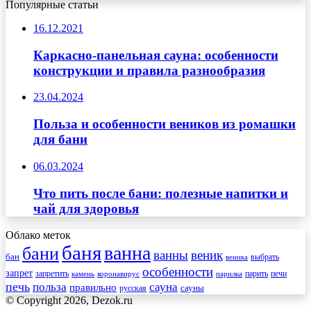
Популярные статьи
16.12.2021
Каркасно-панельная сауна: особенности
конструкции и правила разнообразия
23.04.2024
Польза и особенности веников из ромашки
для бани
06.03.2024
Что пить после бани: полезные напитки и
чай для здоровья
Облако меток
баня
ванна
бани
ванны
веник
бан
веника
выбрать
особенности
запрет
запретить
печи
парить
камень
коронавирус
парилка
печь
сауна
польза
правильно
сауны
русская
© Copyright 2026, Dezok.ru