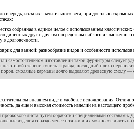
ую очередь, из-за их значительного веса, при довольно скромны
тасях:
жестко собранная в единое целое с использованием классических
соединенных друг с другом посредством гибкого и эластичного 
у в долговечности.
или самостоятельном изготовлении такой фурнитуры следует уде
, в некоторой степени тополь. Правда, последний плохо перенос
х пород, смоляные карманы долго выделяют древесную смолу — со
итительном внешнем виде и удобстве использования. Отлично т
ость, да еще и высокая стоимость изделий из настоящего пробк
пробкового листа путем обработки специальными составами. Дл
Вощеные изделия гораздо менее похожи и их можно отличить по 