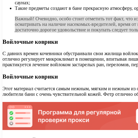
саунах;
Такие предметы создают в бане прекрасную атмосферу, о
Важный! Очевидно, особо стоит отметить тот факт, что и
осматривать на наличие насекомых-вредителей, время от
достаточно дорогое удовольствие и покупать следует то
Войлочные коврики
С давних времен кочевники обустраивали свои жилища войлоком
отлично регулирует микроклимат в помещении, впитывая лишню
практикуется лечение войлоком застарелых ран, переломов, п
Войлочные коврики
Этот материал считается самым нежным, мягким и нежным из 
любители бани с очень чувствительной кожей. Фетр отлично обр