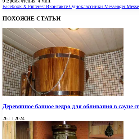
0
Время чтения: 4 мин.
Facebook
X
Pinterest
Вконтакте
Одноклассники
Messenger
Messe
ПОХОЖИЕ СТАТЬИ
Деревянное банное ведро для обливания в сауне 
26.11.2024