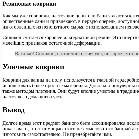
Резиновые коврики
Как мы уже говорили, настоящие ценители бани являются кат
общественные бани и привлекают, в первую очередь, доступной
изготовленных из непонятного сырья, с использованием неизв
Силикон считается хорошей альтернативой резине. Это инертны
малейших признаков остаточной деформации.
Важный! Силикон, в отличие от каучука, не горюч, что 
Уличные коврики
Коврики для ванны на полу, используется в главной гардероб
использовать более простые материалы. Довольно популярны пл
также методом плетения. Они будут вполне уместны в традици
настоящего домашнего уюта.
Вывод
Долгое время этот предмет банного быта ассоциировался искл
показывают, что с помощью этого незамысловатого банный акс
изготовить самостоятельно. Не пренебрегайте ими.