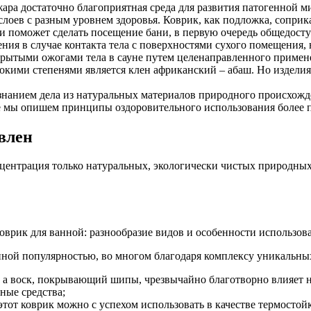
ара достаточно благоприятная среда для развития патогенной 
слоев с разным уровнем здоровья. Коврик, как подложка, сопри
и поможет сделать посещение бани, в первую очередь общедосту
ия в случае контакта тела с поверхностями сухого помещения, 
ткрытыми ожогами тела в сауне путем целенаправленного приме
окими степенями является клен африканский – абаш. Но изделия 
знанием дела из натуральных материалов природного происхожд
е мы опишем принципы оздоровительного использования более 
влен
нцентрация только натуральных, экологически чистых природных
енной популярностью, во многом благодаря комплексу уникальн
а воск, покрывающий шипы, чрезвычайно благотворно влияет н
ные средства;
этот коврик можно с успехом использовать в качестве термосто