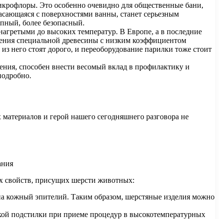
микрофлоры. Это особенно очевидно для общественные бани,
касающаяся с поверхностями ванны, станет серьезным
пный, более безопасный.
нагретыми до высоких температур. В Европе, а в последние
нения специальной древесины с низким коэффициентом
из него стоят дорого, и переоборудование парилки тоже стоит
ения, способен внести весомый вклад в профилактику и
подробно.
 материалов и герой нашего сегодняшнего разговора не
ых свойств, присущих шерсти животных:
а кожный эпителий. Таким образом, шерстяные изделия можно
йкой подстилки при приеме процедур в высокотемпературных