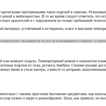
егорическими противниками таких изделий в парилке. Резиновы
 ценой и мобильностью. В то же время следует отметить, что ис
естных красителей и с нарушением не только требований технол
й материал, устойчивый к истиранию, влаге и высоким температ
положительно сказывается на его использовании в банных услови
ной или комнате отдыха. Температурный режим и показатели вл
етеные изделия из лозы, ротанга, бамбука. Своими руками доста
онных банях в стиле кантри, а вместе со шторами, выполненным
ючительно с такими простыми бытовыми предметами, как напольн
ессуар нужно и шире и разнообразнее. Цена, как правило, не в