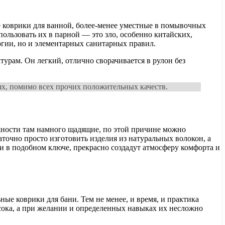
е коврики для ванной, более-менее уместные в помывочных
пользовать их в парной — это зло, особенно китайских,
огии, но и элементарных санитарных правил.
урам. Он легкий, отлично сворачивается в рулон без
ях, помимо всех прочих положительных качеств.
ажности там намного щадящие, по этой причине можно
точно просто изготовить изделия из натуральных волокон, а
и в подобном ключе, прекрасно создадут атмосферу комфорта и
ые коврики для бани. Тем не менее, и время, и практика
ысока, а при желании и определенных навыках их несложно