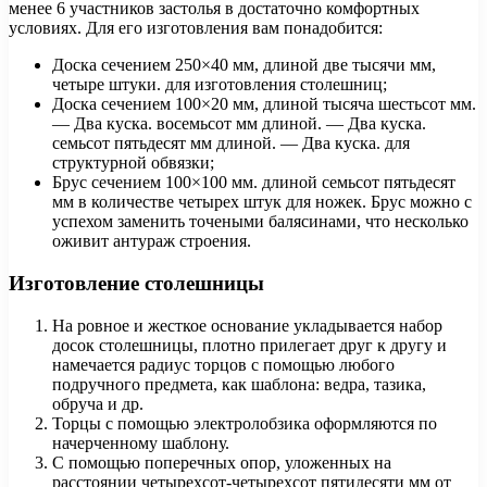
менее 6 участников застолья в достаточно комфортных
условиях. Для его изготовления вам понадобится:
Доска сечением 250×40 мм, длиной две тысячи мм,
четыре штуки. для изготовления столешниц;
Доска сечением 100×20 мм, длиной тысяча шестьсот мм.
— Два куска. восемьсот мм длиной. — Два куска.
семьсот пятьдесят мм длиной. — Два куска. для
структурной обвязки;
Брус сечением 100×100 мм. длиной семьсот пятьдесят
мм в количестве четырех штук для ножек. Брус можно с
успехом заменить точеными балясинами, что несколько
оживит антураж строения.
Изготовление столешницы
На ровное и жесткое основание укладывается набор
досок столешницы, плотно прилегает друг к другу и
намечается радиус торцов с помощью любого
подручного предмета, как шаблона: ведра, тазика,
обруча и др.
Торцы с помощью электролобзика оформляются по
начерченному шаблону.
С помощью поперечных опор, уложенных на
расстоянии четырехсот-четырехсот пятидесяти мм от