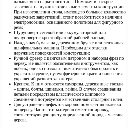
называемого паркетного типа. Поможет в раскрое
заготовок на нужные отдельные элементы конструкции.
При изготовлении стола, имеющего большое количество
радиусных закруглений, стоит позаботиться о наличии
электролобзика, оснащенного полотном для фигурного
реза;
Шуруповерт сетевой или аккумуляторный или
шуруповерт с крестообразной рабочей частью;
Наждачная бумага на деревянном бруске или ленточная
шлифовальная машина. Необходим для отделки
наружных поверхностей конструкции;
Ручной фрезер с цанговым патроном и набором фрез по
дереву. Не является обязательным инструментом, как
лобзик, однако позволит значительно облагородить и
украсить изделие, путем фрезеровки краев и нанесения
украшений разного характера;
Крепеж. К ним относятся саморезы, деревянные гвозди
– шипы, болты, шпильки, гайки. В случае сращивания
деталей посредством классического шипового
соединения потребуется качественный столярный клей;
Для устранения дефектов хорошо помогает шпаклевка
по дереву. Часто этот материал имеет тонировку,
соответствующую цвету определенной породы массива
дерева.