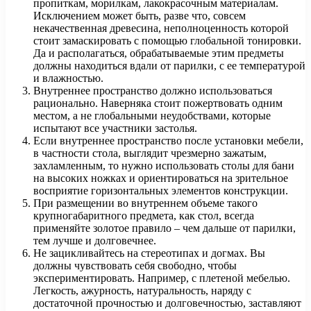
пропиткам, морилкам, лакокрасочным материалам.
Исключением может быть, разве что, совсем
некачественная древесина, неполноценность которой
стоит замаскировать с помощью глобальной тонировки.
Да и располагаться, обрабатываемые этим предметы
должны находиться вдали от парилки, с ее температурой
и влажностью.
Внутреннее пространство должно использоваться
рационально. Наверняка стоит пожертвовать одним
местом, а не глобальными неудобствами, которые
испытают все участники застолья.
Если внутреннее пространство после установки мебели,
в частности стола, выглядит чрезмерно зажатым,
захламленным, то нужно использовать столы для бани
на высоких ножках и ориентироваться на зрительное
восприятие горизонтальных элементов конструкции.
При размещении во внутреннем объеме такого
крупногабаритного предмета, как стол, всегда
применяйте золотое правило – чем дальше от парилки,
тем лучше и долговечнее.
Не зацикливайтесь на стереотипах и догмах. Вы
должны чувствовать себя свободно, чтобы
экспериментировать. Например, с плетеной мебелью.
Легкость, ажурность, натуральность, наряду с
достаточной прочностью и долговечностью, заставляют