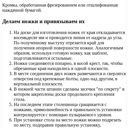
Кромка, обработанная фрезерованием или отшлифованная
наждачной бумагой.
Делаем ножки и привязываем их
На доске для изготовления ножек от края откладывается
восемьдесят мм и проводится линия от надреза до угла.
По полученному выступу отрезается край для
получения опорной поверхности ножки. Аналогичным
образом, используя готовую ножку, как шаблон,
подготавливаются остальные.
Ножки соединяются попарно, в косой крест, так, чтобы
обрезанные края находились в одной плоскости.
В месте соединения двух ножек размечаются и сверлятся
отверстия под крепежные болты, одно над другим, в
вертикальной плоскости.
В нижней части штанин сделаны засечки "по секрету" в
котором закреплены доски продольного крепления
стола.
На последнем этапе столешница сращивается с
ножками, прямолинейность и правильность установки
контролируется с помощью пузырькового уровня.
При установке стола на место ножки можно подрезать
по месту, подправив правильную установку,