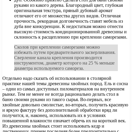
руками из какого дерева. Благородный цвет, глубокая
оригинальная текстура, пряный дубовый аромат
отличают его от множества других видов. Отличная
прочность, рекордная долговечность ставят мебель из
дуба вне конкуренции. К недостаткам можно отнести
высокую стоимость кондиционированной древесины и
склонность к расщеплению при креплении саморезами.
Сколов при креплении саморезами можно
избежать путем предварительного засверливания.
Сверление канала крепления производится
инструментом, диаметр которого на 25 % меньше
диаметра используемого самореза.
Отдельно надо сказать об использовании в столярной
практике нашей темы древесины хвойных пород. Ель и сосна
– одни из самых доступных пиломатериалов на внутреннем
рынке. Тем не менее не всегда рационально делать стол в
баню своими руками из такого сырья. Во-первых, все
хвойные довольно смолистые, во-вторых, получить красивую
и яркую фактуру без дополнительной обработки вряд ли
получится, и, наконец, использовать их в условиях
повышенной влажности означает обречь их на короткий век.
Из древесины хвойных стоит использовать кедр и
лиственницу, причем последняя более предпочтительна с