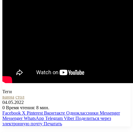
Теги
ванна
стол
04.05.2022
0
Время чтения: 8 мин.
Facebook
X
Pinterest
Вконтакте
Одноклассники
Messenger
Messenger
WhatsApp
Telegram
Viber
Поделиться через
электронную почту
Печатать