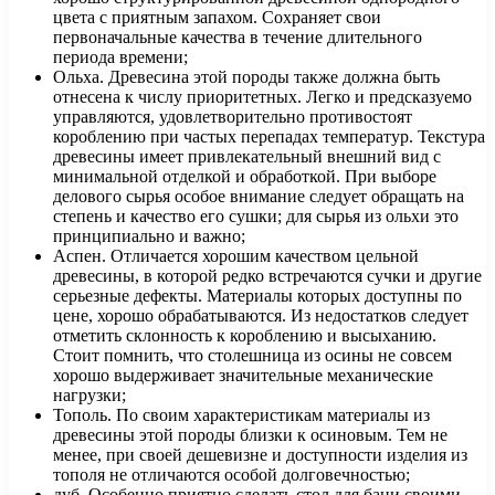
цвета с приятным запахом. Сохраняет свои
первоначальные качества в течение длительного
периода времени;
Ольха. Древесина этой породы также должна быть
отнесена к числу приоритетных. Легко и предсказуемо
управляются, удовлетворительно противостоят
короблению при частых перепадах температур. Текстура
древесины имеет привлекательный внешний вид с
минимальной отделкой и обработкой. При выборе
делового сырья особое внимание следует обращать на
степень и качество его сушки; для сырья из ольхи это
принципиально и важно;
Аспен. Отличается хорошим качеством цельной
древесины, в которой редко встречаются сучки и другие
серьезные дефекты. Материалы которых доступны по
цене, хорошо обрабатываются. Из недостатков следует
отметить склонность к короблению и высыханию.
Стоит помнить, что столешница из осины не совсем
хорошо выдерживает значительные механические
нагрузки;
Тополь. По своим характеристикам материалы из
древесины этой породы близки к осиновым. Тем не
менее, при своей дешевизне и доступности изделия из
тополя не отличаются особой долговечностью;
дуб. Особенно приятно сделать стол для бани своими