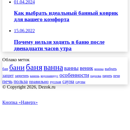
01.04.2024
Как выбрать идеальный банный коврик
для вашего комфорта
15.06.2022
Почему нельзя ходить в баню после
двенадцати часов утра
Облако меток
баня
ванна
бани
ванны
веник
бан
веника
выбрать
особенности
запрет
запретить
печи
парить
камень
коронавирус
парилка
печь
сауна
польза
правильно
сауны
русская
© Copyright 2026, Dezok.ru
Кнопка «Наверх»