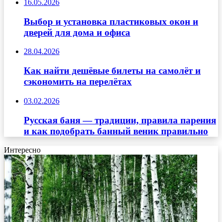
16.05.2026
Выбор и установка пластиковых окон и
дверей для дома и офиса
28.04.2026
Как найти дешёвые билеты на самолёт и
сэкономить на перелётах
03.02.2026
Русская баня — традиции, правила парения
и как подобрать банный веник правильно
Интересно