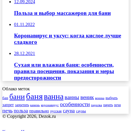
12.09.2024
Польза и выбор массажеров для бани
01.11.2022
Коронавирус и уксус: когда кислое лучше
сладкого
28.12.2021
Сухая или влажная баня: особенности,
правила посещения, показания и меры
предосторожности
Облако меток
баня
ванна
бани
ванны
веник
бан
веника
выбрать
особенности
запрет
запретить
печи
парить
камень
коронавирус
парилка
печь
сауна
польза
правильно
сауны
русская
© Copyright 2026, Dezok.ru