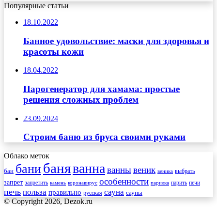
Популярные статьи
18.10.2022
Банное удовольствие: маски для здоровья и
красоты кожи
18.04.2022
Парогенератор для хамама: простые
решения сложных проблем
23.09.2024
Строим баню из бруса своими руками
Облако меток
баня
ванна
бани
ванны
веник
бан
веника
выбрать
особенности
запрет
запретить
печи
парить
камень
коронавирус
парилка
печь
сауна
польза
правильно
сауны
русская
© Copyright 2026, Dezok.ru