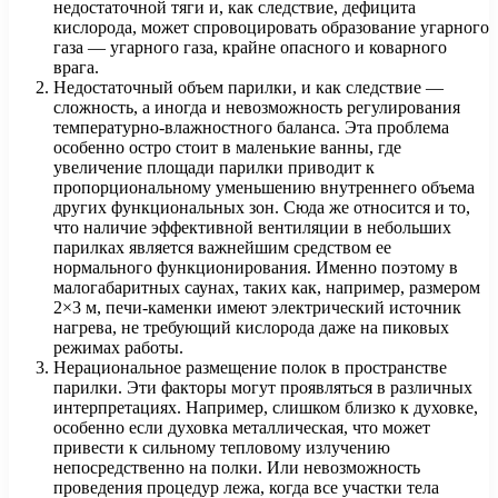
недостаточной тяги и, как следствие, дефицита
кислорода, может спровоцировать образование угарного
газа — угарного газа, крайне опасного и коварного
врага.
Недостаточный объем парилки, и как следствие —
сложность, а иногда и невозможность регулирования
температурно-влажностного баланса. Эта проблема
особенно остро стоит в маленькие ванны, где
увеличение площади парилки приводит к
пропорциональному уменьшению внутреннего объема
других функциональных зон. Сюда же относится и то,
что наличие эффективной вентиляции в небольших
парилках является важнейшим средством ее
нормального функционирования. Именно поэтому в
малогабаритных саунах, таких как, например, размером
2×3 м, печи-каменки имеют электрический источник
нагрева, не требующий кислорода даже на пиковых
режимах работы.
Нерациональное размещение полок в пространстве
парилки. Эти факторы могут проявляться в различных
интерпретациях. Например, слишком близко к духовке,
особенно если духовка металлическая, что может
привести к сильному тепловому излучению
непосредственно на полки. Или невозможность
проведения процедур лежа, когда все участки тела