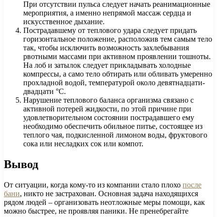
При отсутствии пульса следует начать реанимационные
мероприятия, а именно непрямой массаж сердца и
искусственное дыхание.
Пострадавшему от теплового удара следует придать
горизонтальное положение, расположив тем самым тело
так, чтобы исключить возможность захлебывания
рвотными массами при активном проявлении тошноты.
На лоб и затылок следует прикладывать холодные
компрессы, а само тело обтирать или обливать умеренно
прохладной водой, температурой около девятнадцати-
двадцати °С.
Нарушение теплового баланса организма связано с
активной потерей жидкости, по этой причине при
удовлетворительном состоянии пострадавшего ему
необходимо обеспечить обильное питье, состоящее из
теплого чая, подкисленной лимоном воды, фруктового
сока или несладких сок или компот.
Вывод
От ситуации, когда кому-то из компании стало плохо
после
бани
, никто не застрахован. Основная задача находящихся
рядом людей – организовать неотложные меры помощи, как
можно быстрее, не проявляя паники. Не пренебрегайте