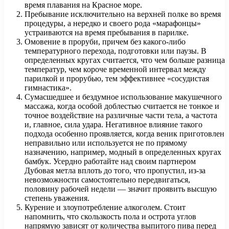
время плавания на Красное море.
Пребывание исключительно на верхней полке во время
процедуры, а нередко и своего рода «марафонцы»
устраиваются на время пребывания в парилке.
Омовение в проруби, причем без какого-либо
температурного перехода, подготовки или паузы. В
определенных кругах считается, что чем больше разница
температур, чем короче временной интервал между
парилкой и прорубью, тем эффективнее «сосудистая
гимнастика».
Сумасшедшее и бездумное использование макушечного
массажа, когда особой доблестью считается не тонкое и
точное воздействие на различные части тела, а частота
и, главное, сила удара. Негативное влияние такого
подхода особенно проявляется, когда веник приготовлен
неправильно или используется не по прямому
назначению, например, модный в определенных кругах
бамбук. Усердно работайте над своим партнером
Дубовая метла вплоть до того, что пропустил, из-за
невозможности самостоятельно передвигаться,
половину рабочей недели — значит проявить высшую
степень уважения.
Курение и злоупотребление алкоголем. Стоит
напомнить, что скользкость пола и острота углов
напрямую зависят от количества выпитого пива перед