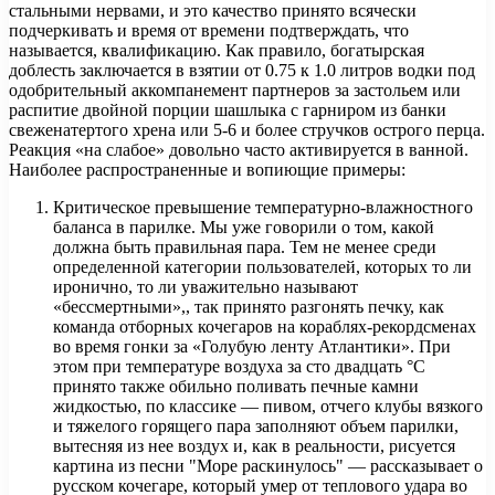
стальными нервами, и это качество принято всячески
подчеркивать и время от времени подтверждать, что
называется, квалификацию. Как правило, богатырская
доблесть заключается в взятии от 0.75 к 1.0 литров водки под
одобрительный аккомпанемент партнеров за застольем или
распитие двойной порции шашлыка с гарниром из банки
свеженатертого хрена или 5-6 и более стручков острого перца.
Реакция «на слабое» довольно часто активируется в ванной.
Наиболее распространенные и вопиющие примеры:
Критическое превышение температурно-влажностного
баланса в парилке. Мы уже говорили о том, какой
должна быть правильная пара. Тем не менее среди
определенной категории пользователей, которых то ли
иронично, то ли уважительно называют
«бессмертными»,, так принято разгонять печку, как
команда отборных кочегаров на кораблях-рекордсменах
во время гонки за «Голубую ленту Атлантики». При
этом при температуре воздуха за сто двадцать °С
принято также обильно поливать печные камни
жидкостью, по классике — пивом, отчего клубы вязкого
и тяжелого горящего пара заполняют объем парилки,
вытесняя из нее воздух и, как в реальности, рисуется
картина из песни "Море раскинулось" — рассказывает о
русском кочегаре, который умер от теплового удара во