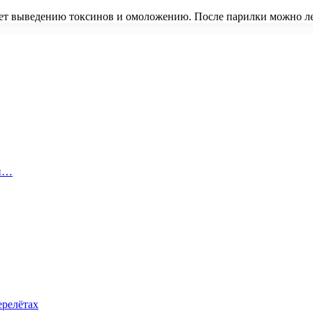
твует выведению токсинов и омоложению. После парилки можно 
 и…
ерелётах