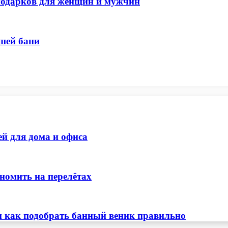
 подарков для женщин и мужчин
шей бани
ей для дома и офиса
номить на перелётах
и как подобрать банный веник правильно