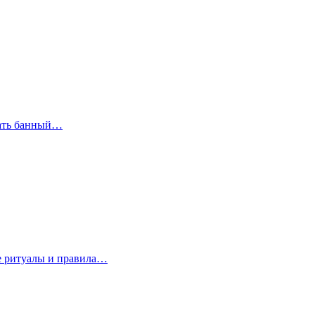
рать банный…
е ритуалы и правила…