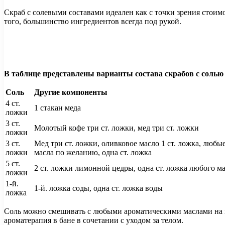
Скраб с солевыми составами идеален как с точки зрения стоим
того, большинство ингредиентов всегда под рукой.
В таблице представлены варианты состава скрабов с солью 
Соль
Другие компоненты
4 ст.
1 стакан меда
ложки
3 ст.
Молотый кофе три ст. ложки, мед три ст. ложки
ложки
3 ст.
Мед три ст. ложки, оливковое масло 1 ст. ложка, люб
ложки
масла по желанию, одна ст. ложка
5 ст.
2 ст. ложки лимонной цедры, одна ст. ложка любого м
ложки
1-й.
1-й. ложка соды, одна ст. ложка воды
ложка
Соль можно смешивать с любыми ароматическими маслами на ва
ароматерапия в бане в сочетании с уходом за телом.