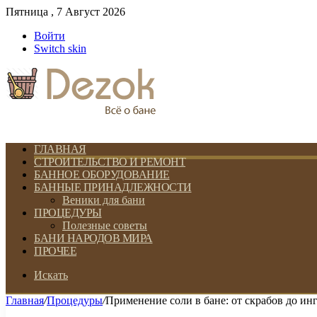
Пятница , 7 Август 2026
Войти
Switch skin
ГЛАВНАЯ
СТРОИТЕЛЬСТВО И РЕМОНТ
БАННОЕ ОБОРУДОВАНИЕ
БАННЫЕ ПРИНАДЛЕЖНОСТИ
Веники для бани
ПРОЦЕДУРЫ
Полезные советы
БАНИ НАРОДОВ МИРА
ПРОЧЕЕ
Искать
Главная
/
Процедуры
/
Применение соли в бане: от скрабов до ин