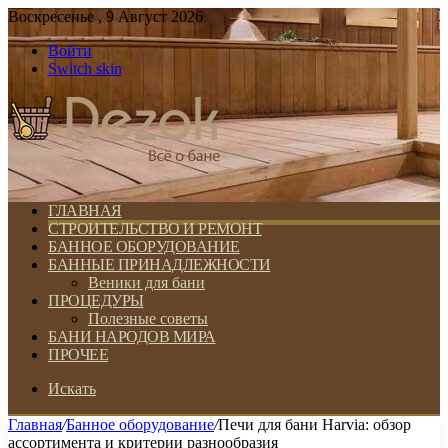
Воскресенье , 9 Август 2026
Войти
Switch skin
ГЛАВНАЯ
СТРОИТЕЛЬСТВО И РЕМОНТ
БАННОЕ ОБОРУДОВАНИЕ
БАННЫЕ ПРИНАДЛЕЖНОСТИ
Веники для бани
ПРОЦЕДУРЫ
Полезные советы
БАНИ НАРОДОВ МИРА
ПРОЧЕЕ
Искать
Главная
/
Банное оборудование
/
Печи для бани Harvia: обзор
ассортимента и критерии разнообразия