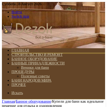
Суббота , 8 Август 2026
Войти
Switch skin
ГЛАВНАЯ
СТРОИТЕЛЬСТВО И РЕМОНТ
БАННОЕ ОБОРУДОВАНИЕ
БАННЫЕ ПРИНАДЛЕЖНОСТИ
Веники для бани
ПРОЦЕДУРЫ
Полезные советы
БАНИ НАРОДОВ МИРА
ПРОЧЕЕ
Искать
Главная
/
Банное оборудование
/
Купели для бани как идеальное
решение для отдыха и оздоровления