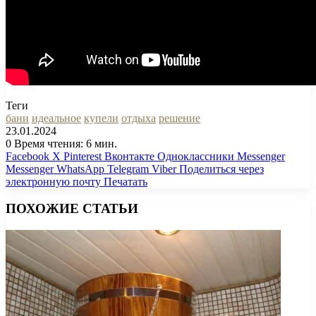
Теги
бани
идеальное
купели
отдыха
решение
23.01.2024
0
Время чтения: 6 мин.
Facebook
X
Pinterest
Вконтакте
Одноклассники
Messenger
Messenger
WhatsApp
Telegram
Viber
Поделиться через
электронную почту
Печатать
ПОХОЖИЕ СТАТЬИ