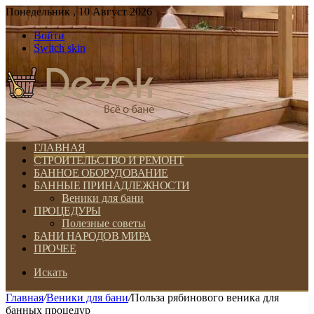
Понедельник , 10 Август 2026
Войти
Switch skin
ГЛАВНАЯ
СТРОИТЕЛЬСТВО И РЕМОНТ
БАННОЕ ОБОРУДОВАНИЕ
БАННЫЕ ПРИНАДЛЕЖНОСТИ
Веники для бани
ПРОЦЕДУРЫ
Полезные советы
БАНИ НАРОДОВ МИРА
ПРОЧЕЕ
Искать
Главная
/
Веники для бани
/
Польза рябинового веника для
банных процедур