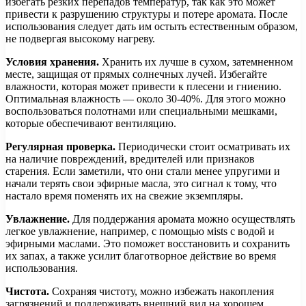
избегать резких перепадов температур, так как это может
привести к разрушению структуры и потере аромата. После
использования следует дать им остыть естественным образом,
не подвергая высокому нагреву.
Условия хранения.
Хранить их лучше в сухом, затемненном
месте, защищая от прямых солнечных лучей. Избегайте
влажности, которая может привести к плесени и гниению.
Оптимальная влажность — около 30-40%. Для этого можно
воспользоваться полотнами или специальными мешками,
которые обеспечивают вентиляцию.
Регулярная проверка.
Периодически стоит осматривать их
на наличие повреждений, вредителей или признаков
старения. Если заметили, что они стали менее упругими и
начали терять свои эфирные масла, это сигнал к тому, что
настало время поменять их на свежие экземпляры.
Увлажнение.
Для поддержания аромата можно осуществлять
легкое увлажнение, например, с помощью мists с водой и
эфирными маслами. Это поможет восстановить и сохранить
их запах, а также усилит благотворное действие во время
использования.
Чистота.
Сохраняя чистоту, можно избежать накопления
загрязнений и поддерживать внешний вид на хорошем