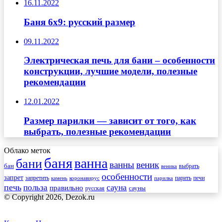
16.11.2022
Баня 6х9: русский размер
09.11.2022
Электрическая печь для бани – особенности
конструкции, лучшие модели, полезные
рекомендации
12.01.2022
Размер парилки — зависит от того, как
выбрать, полезные рекомендации
Облако меток
баня
ванна
бани
ванны
веник
бан
веника
выбрать
особенности
запрет
запретить
печи
парить
камень
коронавирус
парилка
печь
сауна
польза
правильно
сауны
русская
© Copyright 2026, Dezok.ru