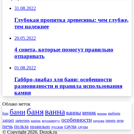
31.08.2022
Глубокая пропитка древесины: чем глубже,
тем надежнее
20.05.2022
4 совета, которые помогут правильно
отпаривать
01.08.2022
Габбро-диабаз для бани: особенности
разновидности и правила использования
камня
Облако меток
баня
ванна
бани
ванны
веник
бан
веника
выбрать
особенности
запрет
запретить
печи
парить
камень
коронавирус
парилка
печь
сауна
польза
правильно
сауны
русская
© Copyright 2026, Dezok.ru