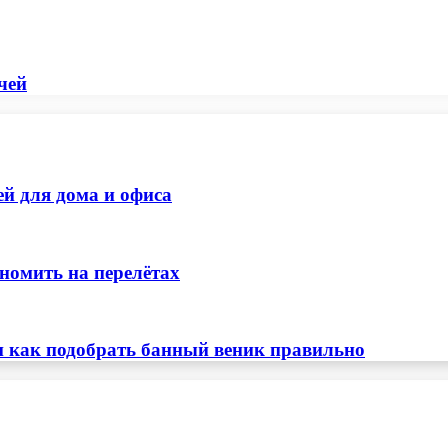
чей
ей для дома и офиса
номить на перелётах
и как подобрать банный веник правильно