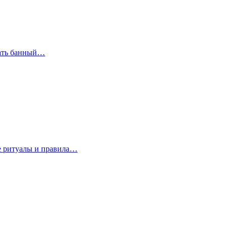
рать банный…
е ритуалы и правила…