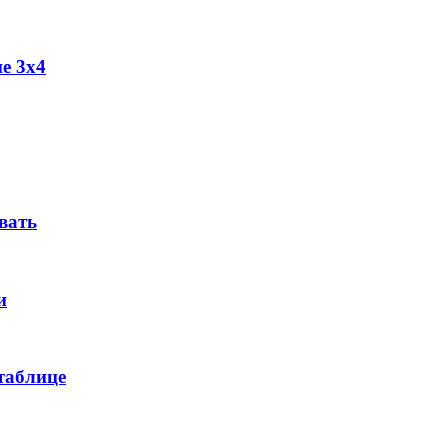
е 3х4
вать
и
таблице